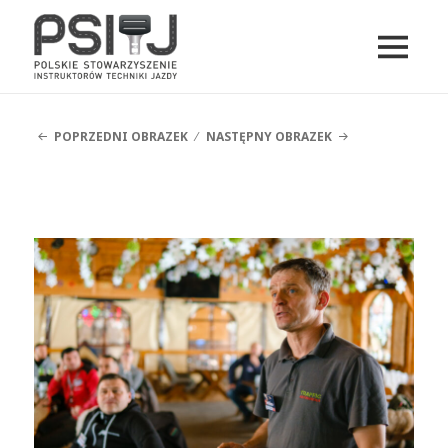
MENU
I
PSITJ
WIDGETY
POPRZEDNI OBRAZEK
NASTĘPNY OBRAZEK
DSCF5053