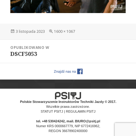
Data
Pełny
3 listopada 2023
1600 × 1067
publikacji
rozmiar
Nawigacja
OPUBLIKOWANO W
wpisu
DSCF5053
Polskie Stowarzyszenie Instruktorów Techniki Jazdy © 2017.
Wszelkie prawa zastrzeżone.
STATUT PSITJ
|
REGULAMIN PSITJ
tel.
+48 530424242
, mail. BIURO@psitj.pl
Numer KRS 0000667779, NIP 6772416962,
REGON 36678902400000