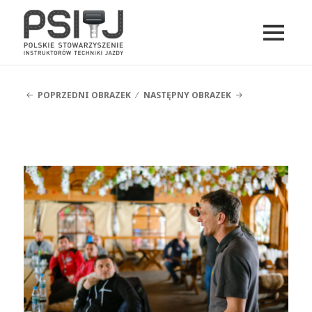
MENU
I
PSITJ
WIDGETY
POPRZEDNI OBRAZEK
NASTĘPNY OBRAZEK
DSCF5042