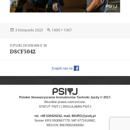
Data
Pełny
3 listopada 2023
1600 × 1067
publikacji
rozmiar
Nawigacja
OPUBLIKOWANO W
wpisu
DSCF5042
Polskie Stowarzyszenie Instruktorów Techniki Jazdy © 2017.
Wszelkie prawa zastrzeżone.
STATUT PSITJ
|
REGULAMIN PSITJ
tel.
+48 530424242
, mail. BIURO@psitj.pl
Numer KRS 0000667779, NIP 6772416962,
REGON 36678902400000