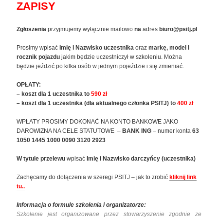
ZAPISY
Zgłoszenia
przyjmujemy wyłącznie mailowo
na
adres
biuro@psitj.pl
Prosimy wpisać
Imię i Nazwisko uczestnika
oraz
markę, model i
rocznik pojazdu
jakim będzie uczestniczył w szkoleniu. Można
będzie jeździć po kilka osób w jednym pojeździe i się zmieniać.
OPŁATY:
– koszt dla 1 uczestnika to
590 zł
– koszt dla 1 uczestnika (dla aktualnego członka PSITJ) to
400 zł
WPŁATY PROSIMY DOKONAĆ NA KONTO BANKOWE JAKO
DAROWIZNA NA CELE STATUTOWE –
BANK ING
– numer konta
63
1050 1445 1000 0090 3120 2923
W tytule przelewu
wpisać
Imię i Nazwisko darczyńcy (uczestnika)
Zachęcamy do dołączenia w szeregi PSITJ – jak to zrobić
kliknij link
tu..
Informacja o formule szkolenia i organizatorze:
Szkolenie jest organizowane przez stowarzyszenie zgodnie ze