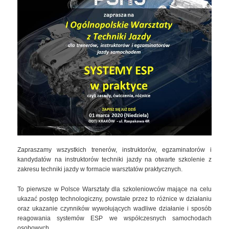
Zapraszamy wszystkich trenerów, instruktorów, egzaminatorów i
kandydatów na instruktorów techniki jazdy na otwarte szkolenie z
zakresu techniki jazdy w formacie warsztatów praktycznych.
To pierwsze w Polsce Warsztaty dla szkoleniowców mające na celu
ukazać postęp technologiczny, powstałe przez to różnice w działaniu
oraz ukazanie czynników wywołujących wadliwe działanie i sposób
reagowania systemów ESP we współczesnych samochodach
osobowych.