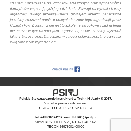
statutem i skierowane dla członków zrzeszonych oraz sympatyków i
darczyńców wspierających jego działania. Z uwagi na wysokie koszty
organizacji takiego przedsięwzięcia (wynajem obiektu, panelistów)
jesteśmy zmuszeni prosić o pokrycie kosztów jego organizacji przez
Uczestników. Z uwagi iż nie jest to szkolenie zarobkowe i żadna firma
nie bierze w tym udziału jako organizator, to nie możemy wystawić
faktury Uczestnikom. Darowizna w całości pokrywa koszty organizacji
związane z tym wydarzeniem.
Polskie Stowarzyszenie Instruktorów Techniki Jazdy © 2017.
Wszelkie prawa zastrzeżone.
STATUT PSITJ
|
REGULAMIN PSITJ
tel.
+48 530424242
, mail. BIURO@psitj.pl
Numer KRS 0000667779, NIP 6772416962,
REGON 36678902400000