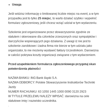
Uwaga
Jeśli widzisz informację o limitowanej liczbie miejsc na event, a w tym
przypadku jest to tylko
25 miejsc
, to warto działać szybko i wypełnić
formularz zgłoszeniowy, jeśli chcesz wziąć udział w tym wydarzeniu.
Szkolenie jest organizowane przez stowarzyszenie zgodnie ze
statutem i skierowane dla członków zrzeszonych oraz sympatyków i
darczyńców wspierających jego działania. Z uwagi iż nie jest to
szkolenie zarobkowe i żadna firma nie bierze w tym udziału jako
organizator, to nie możemy wystawić faktury Uczestnikom. Darowizna
w całości pokrywa koszty organizacji związane z tym wydarzeniem.
Przed uzupełnieniem formularza zgłoszeniowego przygotuj skan
potwierdzenia płatności
NAZWA BANKU: ING Bank śląski S.A.
NAZWA ODBIORCY: Polskie Stowarzyszenie Instruktorów Techniki
Jazdy
NUMER RACHUNKU: 63 1050 1445 1000 0090 3120 2923
W TYTULE PRZELEWU NALEŻY WPISAĆ: darowizna na cele
statutowe imię i nazwisko uczestnika.
.