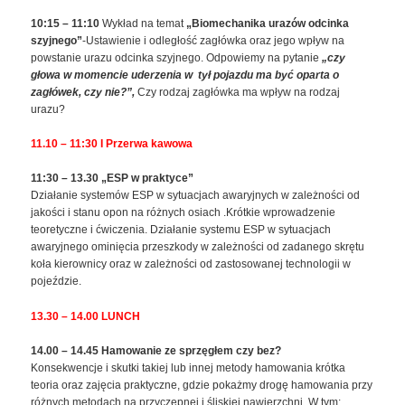
10:15 – 11:10
Wykład na temat
„Biomechanika urazów odcinka
szyjnego”
-Ustawienie i odległość zagłówka oraz jego wpływ na
powstanie urazu odcinka szyjnego. Odpowiemy na pytanie
„czy
głowa w momencie uderzenia w tył pojazdu ma być oparta o
zagłówek, czy nie?”,
Czy rodzaj zagłówka ma wpływ na rodzaj
urazu?
11.10 – 11:30 I Przerwa kawowa
11:30 – 13.30 „ESP w praktyce”
Działanie systemów ESP w sytuacjach awaryjnych w zależności od
jakości i stanu opon na różnych osiach .Krótkie wprowadzenie
teoretyczne i ćwiczenia. Działanie systemu ESP w sytuacjach
awaryjnego ominięcia przeszkody w zależności od zadanego skrętu
koła kierownicy oraz w zależności od zastosowanej technologii w
pojeździe.
13.30 – 14.00 LUNCH
14.00 – 14.45 Hamowanie ze sprzęgłem czy bez?
Konsekwencje i skutki takiej lub innej metody hamowania krótka
teoria oraz zajęcia praktyczne, gdzie pokażmy drogę hamowania przy
różnych metodach na przyczepnej i śliskiej nawierzchni. W tym: