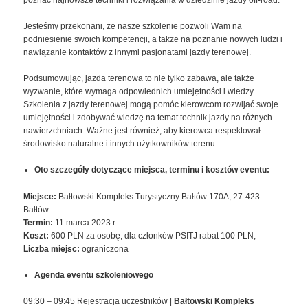
Jesteśmy przekonani, że nasze szkolenie pozwoli Wam na
podniesienie swoich kompetencji, a także na poznanie nowych ludzi i
nawiązanie kontaktów z innymi pasjonatami jazdy terenowej.
Podsumowując, jazda terenowa to nie tylko zabawa, ale także
wyzwanie, które wymaga odpowiednich umiejętności i wiedzy.
Szkolenia z jazdy terenowej mogą pomóc kierowcom rozwijać swoje
umiejętności i zdobywać wiedzę na temat technik jazdy na różnych
nawierzchniach. Ważne jest również, aby kierowca respektował
środowisko naturalne i innych użytkowników terenu.
Oto szczegóły dotyczące miejsca, terminu i kosztów eventu:
Miejsce:
Bałtowski Kompleks Turystyczny Bałtów 170A, 27-423
Bałtów
Termin:
11 marca 2023 r.
Koszt:
600 PLN za osobę, dla członków PSITJ rabat 100 PLN,
Liczba miejsc:
ograniczona
Agenda eventu szkoleniowego
09:30 – 09:45 Rejestracja uczestników |
Bałtowski Kompleks