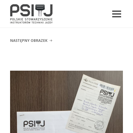
MENU
I
PSITJ
WIDGETY
NASTĘPNY OBRAZEK
projekt-psitj.A2