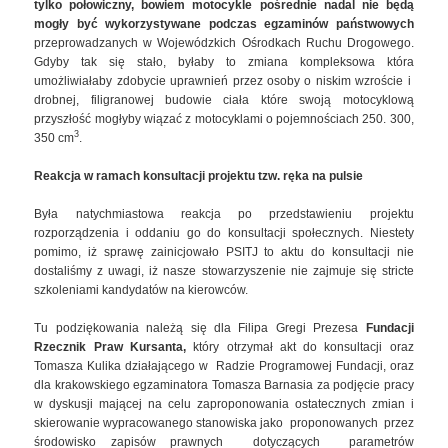
tylko połowiczny, bowiem motocykle pośrednie nadal nie będą
mogły być wykorzystywane podczas egzaminów państwowych
przeprowadzanych w Wojewódzkich Ośrodkach Ruchu Drogowego.
Gdyby tak się stało, byłaby to zmiana kompleksowa która
umożliwiałaby zdobycie uprawnień przez osoby o niskim wzroście i
drobnej, filigranowej budowie ciała które swoją motocyklową
przyszłość mogłyby wiązać z motocyklami o pojemnościach 250. 300,
3
350 cm
.
Reakcja w ramach konsultacji projektu tzw. ręka na pulsie
Była natychmiastowa reakcja po przedstawieniu projektu
rozporządzenia i oddaniu go do konsultacji społecznych. Niestety
pomimo, iż sprawę zainicjowało PSITJ to aktu do konsultacji nie
dostaliśmy z uwagi, iż nasze stowarzyszenie nie zajmuje się stricte
szkoleniami kandydatów na kierowców.
Tu podziękowania należą się dla Filipa Gregi Prezesa
Fundacji
Rzecznik Praw Kursanta,
który otrzymał akt do konsultacji oraz
Tomasza Kulika działającego w Radzie Programowej Fundacji, oraz
dla krakowskiego egzaminatora Tomasza Barnasia za podjęcie pracy
w dyskusji mającej na celu zaproponowania ostatecznych zmian i
skierowanie wypracowanego stanowiska jako proponowanych przez
środowisko zapisów prawnych dotyczących parametrów