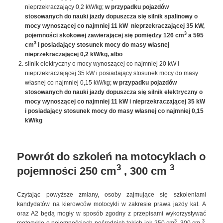
nieprzekraczający 0,2 kW/kg;
w przypadku pojazdów
stosowanych do nauki jazdy dopuszcza się silnik spalinowy o
mocy wynoszącej co najmniej 11 kW nieprzekraczającej 35 kW,
3
pojemności skokowej zawierającej się pomiędzy 126 cm
a 595
3
cm
i posiadający stosunek mocy do masy własnej
nieprzekraczającej 0,2 kW/kg, albo
silnik elektryczny o mocy wynoszącej co najmniej 20 kW i
nieprzekraczającej 35 kW i posiadający stosunek mocy do masy
własnej co najmniej 0,15 kW/kg;
w przypadku pojazdów
stosowanych do nauki jazdy dopuszcza się silnik elektryczny o
mocy wynoszącej co najmniej 11 kW i nieprzekraczającej 35 kW
i posiadający stosunek mocy do masy własnej co najmniej 0,15
kW/kg
Powrót do szkoleń na motocyklach o
3
3
pojemności 250 cm
, 300 cm
Czytając powyższe zmiany, osoby zajmujące się szkoleniami
kandydatów na kierowców motocykli w zakresie prawa jazdy kat. A
oraz A2 będą mogły w sposób zgodny z przepisami wykorzystywać
3
3