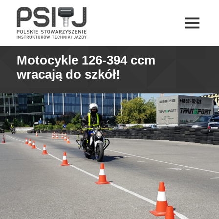
MENU
I
PSITJ
WIDGETY
Motocykle 126-394 ccm
wracają do szkół!