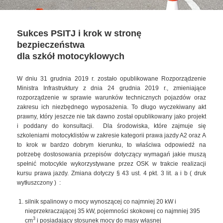
Sukces PSITJ i krok w stronę
bezpieczeństwa
dla szkół motocyklowych
W dniu 31 grudnia 2019 r. zostało opublikowane Rozporządzenie
Ministra Infrastruktury z dnia 24 grudnia 2019 r., zmieniające
rozporządzenie w sprawie warunków technicznych pojazdów oraz
zakresu ich niezbędnego wyposażenia. To długo wyczekiwany akt
prawny, który jeszcze nie tak dawno został opublikowany jako projekt
i poddany do konsultacji. Dla środowiska, które zajmuje się
szkoleniami motocyklistów w zakresie kategorii prawa jazdy A2 oraz A
to krok w bardzo dobrym kierunku, to właściwa odpowiedź na
potrzebę dostosowania przepisów dotyczący wymagań jakie muszą
spełnić motocykle wykorzystywane przez OSK w trakcie realizacji
kursu prawa jazdy. Zmiana dotyczy § 43 ust. 4 pkt. 3 lit. a i b ( druk
wytłuszczony ) :
silnik spalinowy o mocy wynoszącej co najmniej 20 kW i
nieprzekraczającej 35 kW, pojemności skokowej co najmniej 395
3
cm
i posiadający stosunek mocy do masy własnej