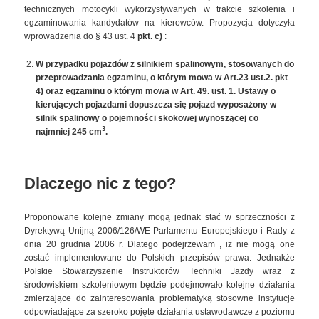
technicznych motocykli wykorzystywanych w trakcie szkolenia i
egzaminowania kandydatów na kierowców. Propozycja dotyczyła
wprowadzenia do § 43 ust. 4
pkt. c)
:
W przypadku pojazdów z silnikiem spalinowym, stosowanych do
przeprowadzania egzaminu, o którym mowa w Art.23 ust.2. pkt
4) oraz egzaminu o którym mowa w Art. 49. ust. 1. Ustawy o
kierujących pojazdami dopuszcza się pojazd wyposażony w
silnik spalinowy o pojemności skokowej wynoszącej co
3
najmniej 245 cm
.
Dlaczego nic z tego?
Proponowane kolejne zmiany mogą jednak stać w sprzeczności z
Dyrektywą Unijną 2006/126/WE Parlamentu Europejskiego i Rady z
dnia 20 grudnia 2006 r. Dlatego podejrzewam , iż nie mogą one
zostać implementowane do Polskich przepisów prawa. Jednakże
Polskie Stowarzyszenie Instruktorów Techniki Jazdy wraz z
środowiskiem szkoleniowym będzie podejmowało kolejne działania
zmierzające do zainteresowania problematyką stosowne instytucje
odpowiadające za szeroko pojęte działania ustawodawcze z poziomu