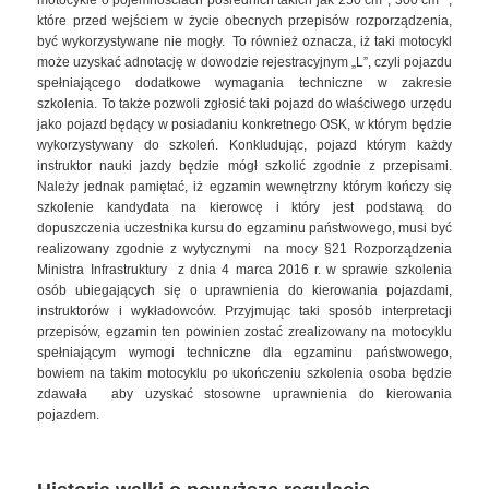
motocykle o pojemnościach pośrednich takich jak 250 cm
, 300 cm
,
które przed wejściem w życie obecnych przepisów rozporządzenia,
być wykorzystywane nie mogły. To również oznacza, iż taki motocykl
może uzyskać adnotację w dowodzie rejestracyjnym „L”, czyli pojazdu
spełniającego dodatkowe wymagania techniczne w zakresie
szkolenia. To także pozwoli zgłosić taki pojazd do właściwego urzędu
jako pojazd będący w posiadaniu konkretnego OSK, w którym będzie
wykorzystywany do szkoleń. Konkludując, pojazd którym każdy
instruktor nauki jazdy będzie mógł szkolić zgodnie z przepisami.
Należy jednak pamiętać, iż egzamin wewnętrzny którym kończy się
szkolenie kandydata na kierowcę i który jest podstawą do
dopuszczenia uczestnika kursu do egzaminu państwowego, musi być
realizowany zgodnie z wytycznymi na mocy §21 Rozporządzenia
Ministra Infrastruktury z dnia 4 marca 2016 r. w sprawie szkolenia
osób ubiegających się o uprawnienia do kierowania pojazdami,
instruktorów i wykładowców. Przyjmując taki sposób interpretacji
przepisów, egzamin ten powinien zostać zrealizowany na motocyklu
spełniającym wymogi techniczne dla egzaminu państwowego,
bowiem na takim motocyklu po ukończeniu szkolenia osoba będzie
zdawała aby uzyskać stosowne uprawnienia do kierowania
pojazdem.