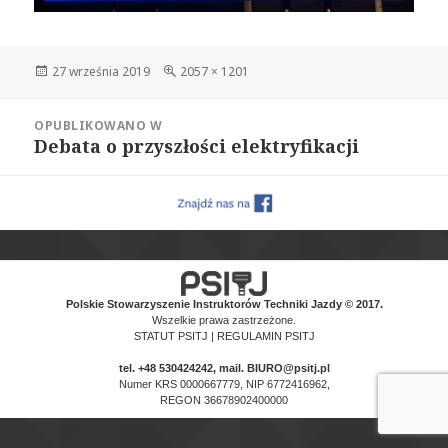
Data
Pełny
27 września 2019
2057 × 1201
publikacji
rozmiar
Nawigacja
OPUBLIKOWANO W
wpisu
Debata o przyszłości elektryfikacji
Polskie Stowarzyszenie Instruktorów Techniki Jazdy © 2017.
Wszelkie prawa zastrzeżone.
STATUT PSITJ
|
REGULAMIN PSITJ
tel.
+48 530424242
, mail. BIURO@psitj.pl
Numer KRS 0000667779, NIP 6772416962,
REGON 36678902400000