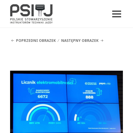
MENU
I
PSITJ
WIDGETY
POPRZEDNI OBRAZEK
NASTĘPNY OBRAZEK
flota-innowacji-2019-PSITJ (5)