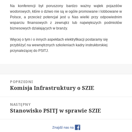
Na konferencji był poruszony bardzo ważny wątek pojazdów
wodorowych, które o dziwo nie są w ogóle promowane i lobbowane w
Polsce, a przecież potencjał jest u Nas wielki przy odpowiednim
wsparciu finansowych z zewnątrz lub największych podmiotów
biznesowych działających w branży.
Więcej o tym i o innych aspektach elektryfikacji postaramy się
przybliżyć na wewnętrznych szkoleniach kadry instruktorskiej
przynależącej do PSITJ.
Nawigacja
POPRZEDNI
wpisu
Komisja Infrastruktury o SZIE
Poprzedni
wpis:
NASTĘPNY
Stanowisko PSITJ w sprawie SZIE
Następny
wpis: