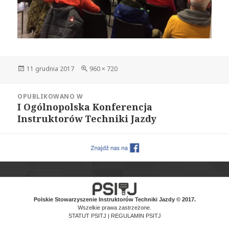
Data
Pełny
11 grudnia 2017
960 × 720
publikacji
rozmiar
Nawigacja
OPUBLIKOWANO W
wpisu
I Ogólnopolska Konferencja
Instruktorów Techniki Jazdy
Polskie Stowarzyszenie Instruktorów Techniki Jazdy © 2017.
Wszelkie prawa zastrzeżone.
STATUT PSITJ
|
REGULAMIN PSITJ