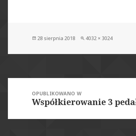
Data
Pełny
28 sierpnia 2018
4032 × 3024
publikacji
rozmiar
Nawigacja
wpisu
OPUBLIKOWANO W
Współkierowanie 3 peda