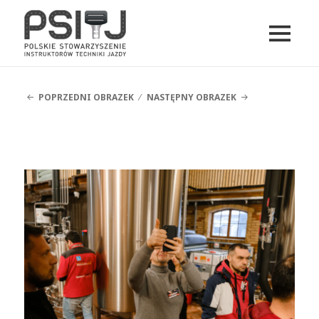
MENU
I
PSITJ
WIDGETY
POPRZEDNI OBRAZEK
NASTĘPNY OBRAZEK
DSCF5447