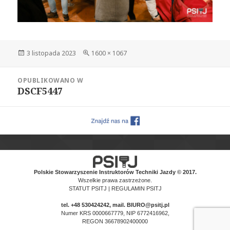
Data
Pełny
3 listopada 2023
1600 × 1067
publikacji
rozmiar
Nawigacja
OPUBLIKOWANO W
wpisu
DSCF5447
Polskie Stowarzyszenie Instruktorów Techniki Jazdy © 2017.
Wszelkie prawa zastrzeżone.
STATUT PSITJ
|
REGULAMIN PSITJ
tel.
+48 530424242
, mail. BIURO@psitj.pl
Numer KRS 0000667779, NIP 6772416962,
REGON 36678902400000