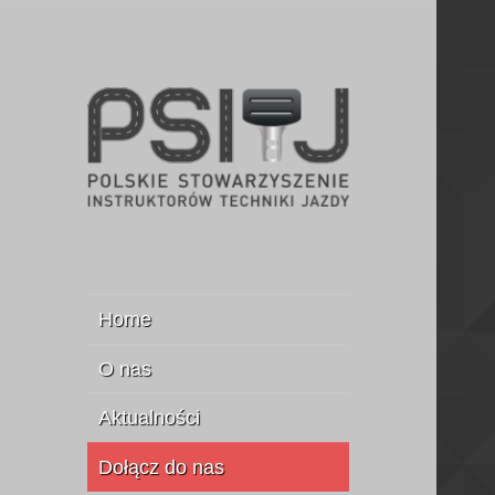
Stowarzyszenie Instruktorów
PSITJ
Jazdy
Home
O nas
Aktualności
Dołącz do nas