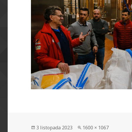
Data
Pełny
3 listopada 2023
1600 × 1067