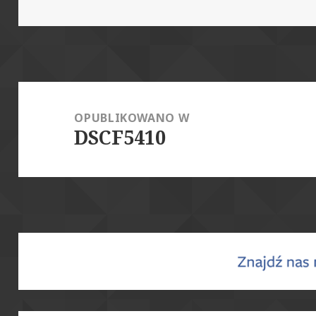
publikacji
rozmiar
Nawigacja
wpisu
OPUBLIKOWANO W
DSCF5410