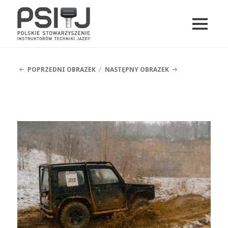
MENU
I
PSITJ
WIDGETY
POPRZEDNI OBRAZEK
NASTĘPNY OBRAZEK
DSCF5346