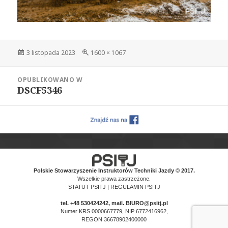
Data
Pełny
3 listopada 2023
1600 × 1067
publikacji
rozmiar
Nawigacja
OPUBLIKOWANO W
wpisu
DSCF5346
Polskie Stowarzyszenie Instruktorów Techniki Jazdy © 2017.
Wszelkie prawa zastrzeżone.
STATUT PSITJ
|
REGULAMIN PSITJ
tel.
+48 530424242
, mail. BIURO@psitj.pl
Numer KRS 0000667779, NIP 6772416962,
REGON 36678902400000