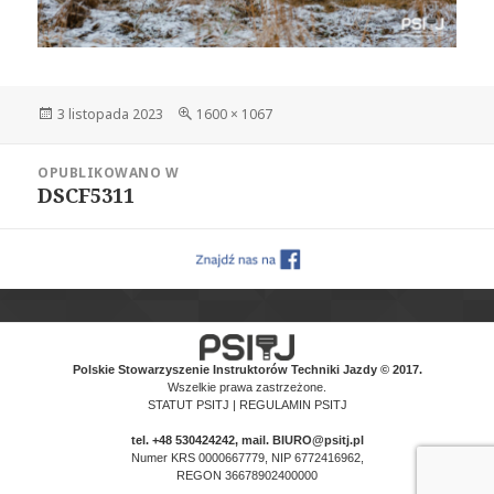
Data
Pełny
3 listopada 2023
1600 × 1067
publikacji
rozmiar
Nawigacja
OPUBLIKOWANO W
wpisu
DSCF5311
Polskie Stowarzyszenie Instruktorów Techniki Jazdy © 2017.
Wszelkie prawa zastrzeżone.
STATUT PSITJ
|
REGULAMIN PSITJ
tel.
+48 530424242
, mail. BIURO@psitj.pl
Numer KRS 0000667779, NIP 6772416962,
REGON 36678902400000