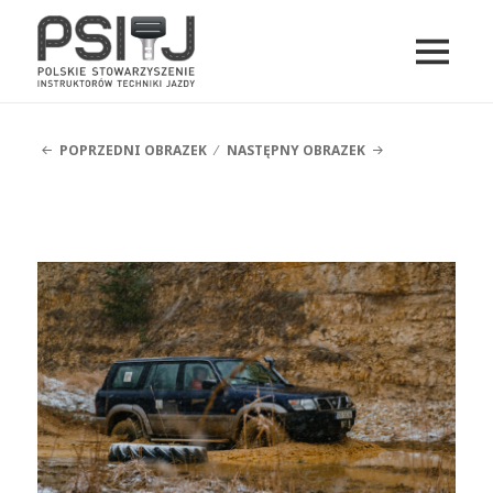
MENU
I
PSITJ
WIDGETY
POPRZEDNI OBRAZEK
NASTĘPNY OBRAZEK
DSCF5311