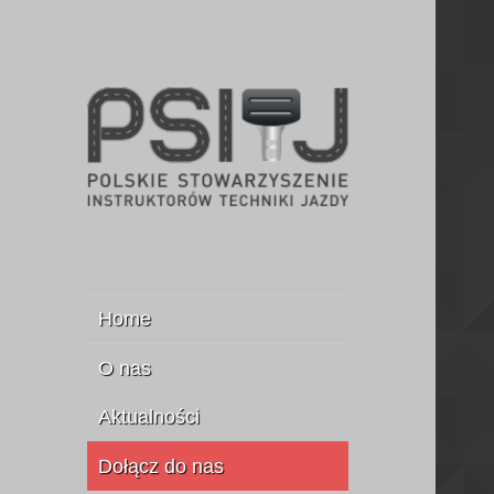
Stowarzyszenie Instruktorów
PSITJ
Jazdy
Home
O nas
Aktualności
Dołącz do nas