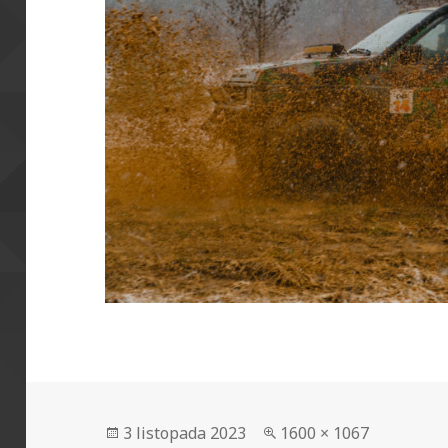
Data
Pełny
3 listopada 2023
1600 × 1067