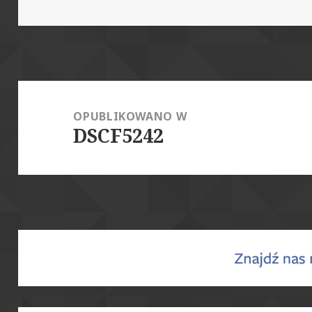
publikacji
rozmiar
Nawigacja
wpisu
OPUBLIKOWANO W
DSCF5242