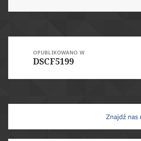
publikacji
rozmiar
Nawigacja
wpisu
OPUBLIKOWANO W
DSCF5199