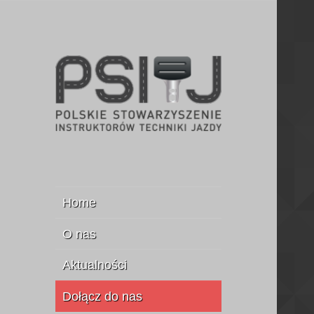
Stowarzyszenie Instruktorów
PSITJ
Jazdy
Home
O nas
Aktualności
Dołącz do nas