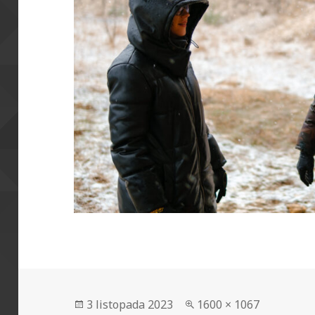
Data
Pełny
3 listopada 2023
1600 × 1067