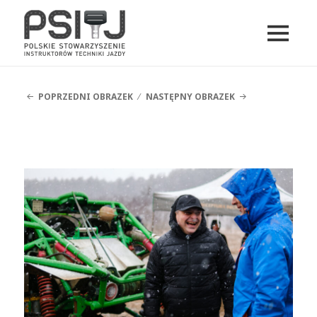
MENU
I
PSITJ
WIDGETY
POPRZEDNI OBRAZEK
NASTĘPNY OBRAZEK
DSCF5170