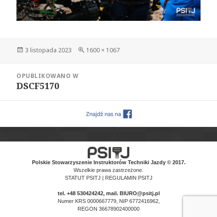
Data
Pełny
3 listopada 2023
1600 × 1067
publikacji
rozmiar
Nawigacja
OPUBLIKOWANO W
wpisu
DSCF5170
Polskie Stowarzyszenie Instruktorów Techniki Jazdy © 2017.
Wszelkie prawa zastrzeżone.
STATUT PSITJ
|
REGULAMIN PSITJ
tel.
+48 530424242
, mail. BIURO@psitj.pl
Numer KRS 0000667779, NIP 6772416962,
REGON 36678902400000