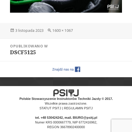
Data
Pełny
3 listopada 2023
1600 × 1067
publikacji
rozmiar
Nawigacja
OPUBLIKOWANO W
wpisu
DSCF5125
Polskie Stowarzyszenie Instruktorów Techniki Jazdy © 2017.
Wszelkie prawa zastrzeżone.
STATUT PSITJ
|
REGULAMIN PSITJ
tel.
+48 530424242
, mail. BIURO@psitj.pl
Numer KRS 0000667779, NIP 6772416962,
REGON 36678902400000