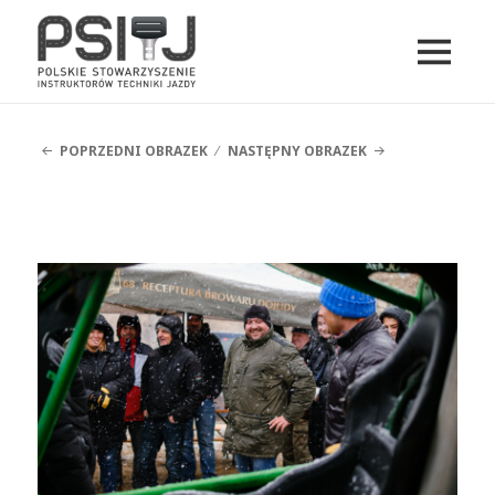
MENU
I
PSITJ
WIDGETY
POPRZEDNI OBRAZEK
NASTĘPNY OBRAZEK
DSCF5125