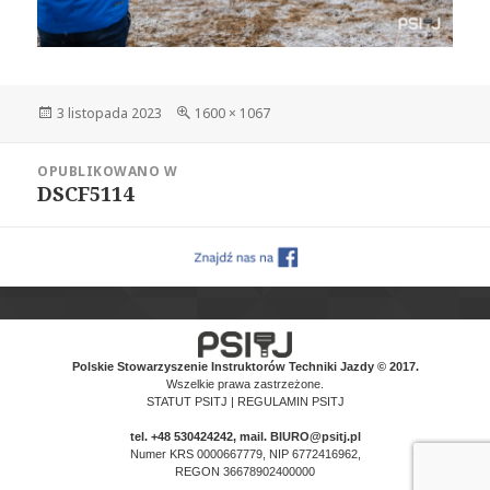
Data
Pełny
3 listopada 2023
1600 × 1067
publikacji
rozmiar
Nawigacja
OPUBLIKOWANO W
wpisu
DSCF5114
Polskie Stowarzyszenie Instruktorów Techniki Jazdy © 2017.
Wszelkie prawa zastrzeżone.
STATUT PSITJ
|
REGULAMIN PSITJ
tel.
+48 530424242
, mail. BIURO@psitj.pl
Numer KRS 0000667779, NIP 6772416962,
REGON 36678902400000