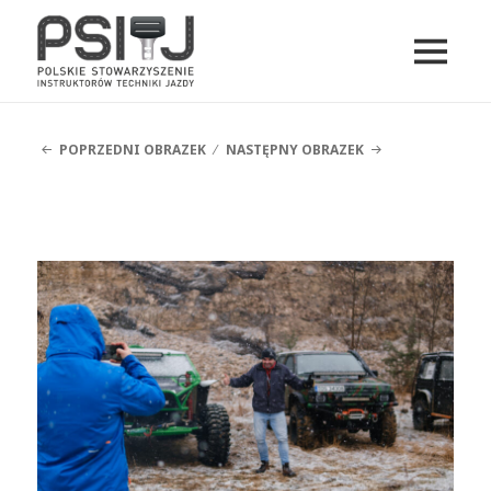
MENU
I
PSITJ
WIDGETY
POPRZEDNI OBRAZEK
NASTĘPNY OBRAZEK
DSCF5114