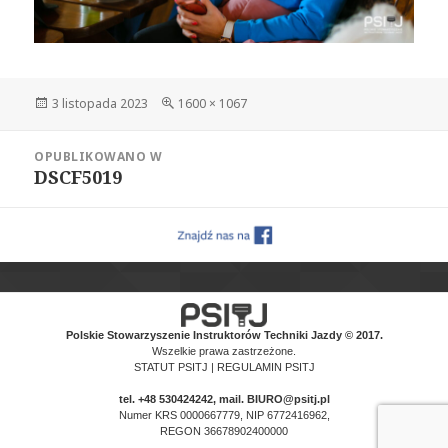
Data
Pełny
3 listopada 2023
1600 × 1067
publikacji
rozmiar
Nawigacja
OPUBLIKOWANO W
wpisu
DSCF5019
Polskie Stowarzyszenie Instruktorów Techniki Jazdy © 2017.
Wszelkie prawa zastrzeżone.
STATUT PSITJ
|
REGULAMIN PSITJ
tel.
+48 530424242
, mail. BIURO@psitj.pl
Numer KRS 0000667779, NIP 6772416962,
REGON 36678902400000