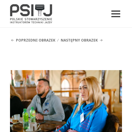
MENU
I
PSITJ
WIDGETY
POPRZEDNI OBRAZEK
NASTĘPNY OBRAZEK
DSCF5019