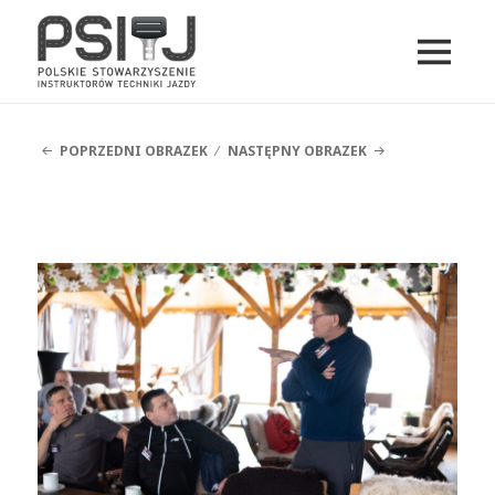
MENU
I
PSITJ
WIDGETY
POPRZEDNI OBRAZEK
NASTĘPNY OBRAZEK
DSCF4973