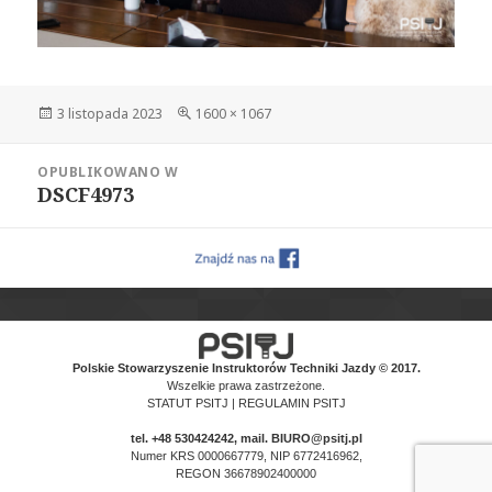
Data
Pełny
3 listopada 2023
1600 × 1067
publikacji
rozmiar
Nawigacja
OPUBLIKOWANO W
wpisu
DSCF4973
Polskie Stowarzyszenie Instruktorów Techniki Jazdy © 2017.
Wszelkie prawa zastrzeżone.
STATUT PSITJ
|
REGULAMIN PSITJ
tel.
+48 530424242
, mail. BIURO@psitj.pl
Numer KRS 0000667779, NIP 6772416962,
REGON 36678902400000