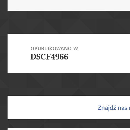
publikacji
rozmiar
Nawigacja
wpisu
OPUBLIKOWANO W
DSCF4966