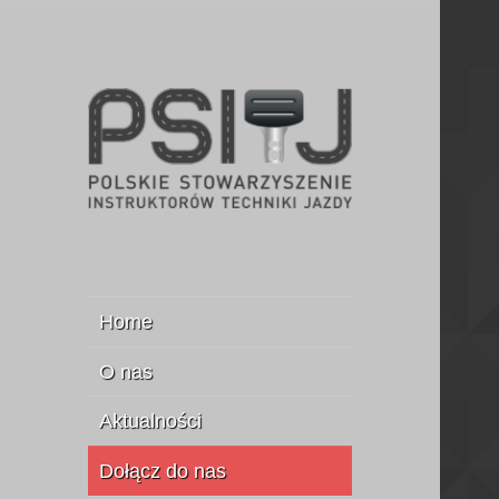
Stowarzyszenie Instruktorów
PSITJ
Jazdy
Home
O nas
Aktualności
Dołącz do nas