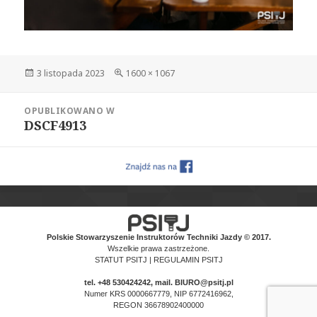
Data
Pełny
3 listopada 2023
1600 × 1067
publikacji
rozmiar
Nawigacja
OPUBLIKOWANO W
wpisu
DSCF4913
Polskie Stowarzyszenie Instruktorów Techniki Jazdy © 2017.
Wszelkie prawa zastrzeżone.
STATUT PSITJ
|
REGULAMIN PSITJ
tel.
+48 530424242
, mail. BIURO@psitj.pl
Numer KRS 0000667779, NIP 6772416962,
REGON 36678902400000