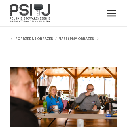
MENU
I
PSITJ
WIDGETY
POPRZEDNI OBRAZEK
NASTĘPNY OBRAZEK
DSCF4913