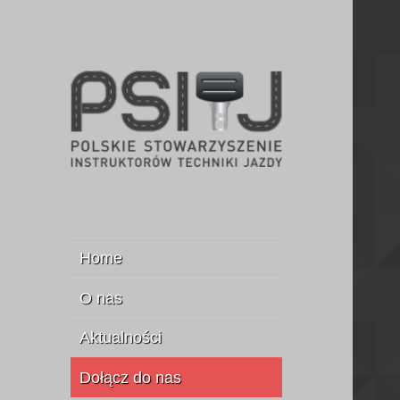
Stowarzyszenie Instruktorów
PSITJ
Jazdy
Home
O nas
Aktualności
Dołącz do nas