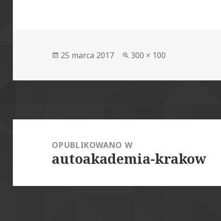
Data
Pełny
25 marca 2017
300 × 100
publikacji
rozmiar
Nawigacja
wpisu
OPUBLIKOWANO W
autoakademia-krakow