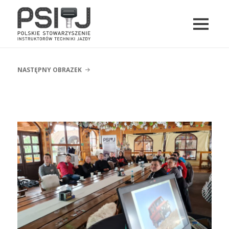
MENU
I
PSITJ
WIDGETY
NASTĘPNY OBRAZEK
20230311_104516