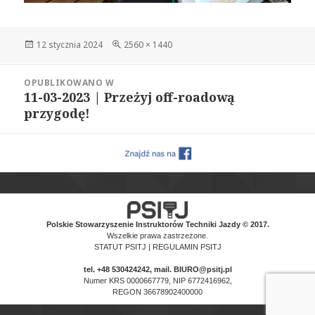
Data
Pełny
12 stycznia 2024
2560 × 1440
publikacji
rozmiar
Nawigacja
OPUBLIKOWANO W
wpisu
11-03-2023 | Przeżyj off-roadową
przygodę!
Polskie Stowarzyszenie Instruktorów Techniki Jazdy © 2017.
Wszelkie prawa zastrzeżone.
STATUT PSITJ
|
REGULAMIN PSITJ
tel.
+48 530424242
, mail. BIURO@psitj.pl
Numer KRS 0000667779, NIP 6772416962,
REGON 36678902400000