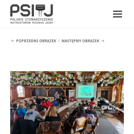
MENU
I
PSITJ
WIDGETY
POPRZEDNI OBRAZEK
NASTĘPNY OBRAZEK
20230311_104407