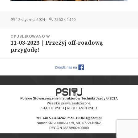
Data
Pełny
12 stycznia 2024
2560 × 1440
publikacji
rozmiar
Nawigacja
OPUBLIKOWANO W
wpisu
11-03-2023 | Przeżyj off-roadową
przygodę!
Polskie Stowarzyszenie Instruktorów Techniki Jazdy © 2017.
Wszelkie prawa zastrzeżone.
STATUT PSITJ
|
REGULAMIN PSITJ
tel.
+48 530424242
, mail. BIURO@psitj.pl
Numer KRS 0000667779, NIP 6772416962,
REGON 36678902400000