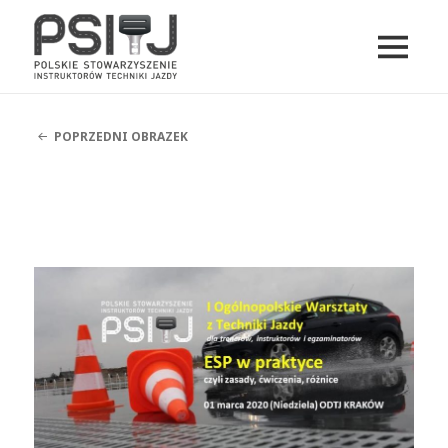
MENU
I
PSITJ
WIDGETY
POPRZEDNI OBRAZEK
psitj-szkolenia-dla-
instruktorow