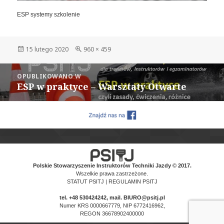
ESP systemy szkolenie
Data
Pełny
15 lutego 2020
960 × 459
publikacji
rozmiar
Nawigacja
OPUBLIKOWANO W
wpisu
ESP w praktyce – Warsztaty Otwarte
Polskie Stowarzyszenie Instruktorów Techniki Jazdy © 2017.
Wszelkie prawa zastrzeżone.
STATUT PSITJ
|
REGULAMIN PSITJ
tel.
+48 530424242
, mail. BIURO@psitj.pl
Numer KRS 0000667779, NIP 6772416962,
REGON 36678902400000