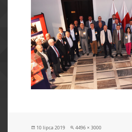
Data
Pełny
10 lipca 2019
4496 × 3000