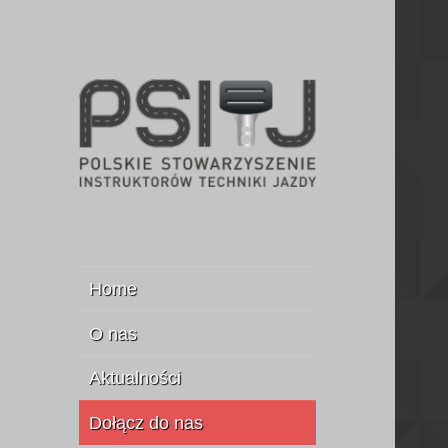
Stowarzyszenie Instruktorów
PSITJ
Jazdy
Home
O nas
Aktualności
Dołącz do nas