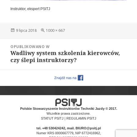
Instruktor, ekspert PSITJ
Data
Pełny
9 lipca 2018
1000 × 667
publikacji
rozmiar
Nawigacja
OPUBLIKOWANO W
wpisu
Wadliwy system szkolenia kierowców,
czy ślepi instruktorzy?
Polskie Stowarzyszenie Instruktorów Techniki Jazdy © 2017.
Wszelkie prawa zastrzeżone.
STATUT PSITJ
|
REGULAMIN PSITJ
tel.
+48 530424242
, mail. BIURO@psitj.pl
Numer KRS 0000667779, NIP 6772416962,