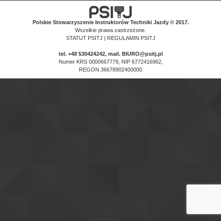
Polskie Stowarzyszenie Instruktorów Techniki Jazdy © 2017.
Wszelkie prawa zastrzeżone.
STATUT PSITJ
|
REGULAMIN PSITJ
tel.
+48 530424242
, mail. BIURO@psitj.pl
Numer KRS 0000667779, NIP 6772416962,
REGON 36678902400000