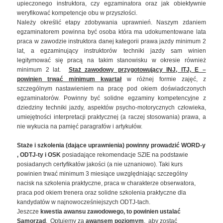
upieczonego instruktora, czy egzaminatora oraz jak obiektywnie
weryfikować kompetencje obu w przyszłości.
Należy określić etapy zdobywania uprawnień. Naszym zdaniem
egzaminatorem powinna być osoba która ma udokumentowane lata
praca w zawodzie instruktora danej kategorii prawa jazdy minimum 2
lat, a egzaminujący instruktorów techniki jazdy sam winien
legitymować się pracą na takim stanowisku w okresie również
minimum 2 lat.
Staż zawodowy przygotowujący INJ, ITJ, E –
powinien trwać minimum kwartał
w różnej formie zajęć, z
szczególnym nastawieniem na pracę pod okiem doświadczonych
egzaminatorów. Powinny być solidne egzaminy kompetencyjne z
dziedziny techniki jazdy, aspektów psycho-motorycznych człowieka,
umiejętności interpretacji praktycznej (a raczej stosowania) prawa, a
nie wykucia na pamięć paragrafów i artykułów.
Staże i szkolenia (dające uprawnienia) powinny prowadzić WORD-y
, ODTJ-ty i OSK
posiadające rekomendacje SZIE na podstawie
posiadanych certyfikatów jakości (a nie uznaniowo). Taki kurs
powinien trwać minimum 3 miesiące uwzględniając szczególny
nacisk na szkolenia praktyczne, praca w charakterze obserwatora,
praca pod okiem trenera oraz solidne szkolenia praktyczne dla
kandydatów w najnowocześniejszych ODTJ-tach.
Jeszcze
kwestia awansu zawodowego, to powinien ustalać
Samorząd
. Optujemy za
awansem poziomym
, aby zostać