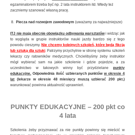
egzaminatorem trzeba być np. 2 lata instruktorem itd. Wtedy też
zaczniemy szanować własną pracę.
Piecza nad rozwojem zawodowym
(uważamy za najważniejsze)
ITJ nie mają obecnie obowiązku odbywania warsztatów
i widząc jak
to wygląda w grupie instruktorów nauki jazdy bardzo się z tego
powodu cieszymy.
Nie chcemy kolejnych szkoleń, które będą fikcją
lub sztuką dla sztuki
.
Patrzymy przychylnie w stronę systemu szkoleń
lekarzy czy ratowników medycznych. Chcielibyśmy żeby instruktor
mógł wybierać sam na jakie szkolenie i gdzie pojedzie, a za
uczestnictwo w takowych winny być przydzielane
punkty
edukacyjne.
Odpowiednia ilość
uzbieranych punktów
w okresie 4
lat
(lekarze w okresie 48 miesięcy muszą uzbierać 200 pkt.)
warunkować powinna aktualność uprawnień.
PUNKTY EDUKACYJNE – 200 pkt co
4 lata
Szkolenia żeby przyznawać za nie punkty powinny się mieścić w