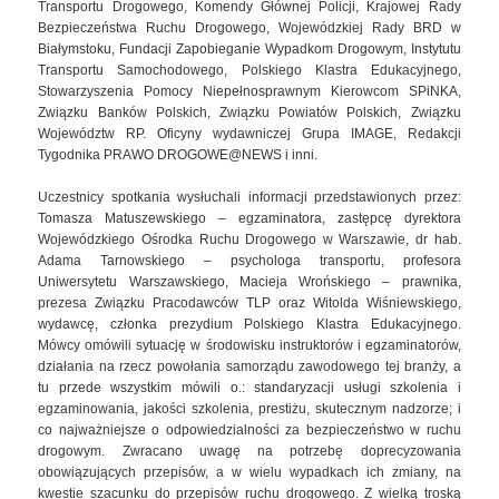
Transportu Drogowego, Komendy Głównej Policji, Krajowej Rady
Bezpieczeństwa Ruchu Drogowego, Wojewódzkiej Rady BRD w
Białymstoku, Fundacji Zapobieganie Wypadkom Drogowym, Instytutu
Transportu Samochodowego, Polskiego Klastra Edukacyjnego,
Stowarzyszenia Pomocy Niepełnosprawnym Kierowcom SPiNKA,
Związku Banków Polskich, Związku Powiatów Polskich, Związku
Województw RP. Oficyny wydawniczej Grupa IMAGE, Redakcji
Tygodnika PRAWO DROGOWE@NEWS i inni.
Uczestnicy spotkania wysłuchali informacji przedstawionych przez:
Tomasza Matuszewskiego – egzaminatora, zastępcę dyrektora
Wojewódzkiego Ośrodka Ruchu Drogowego w Warszawie, dr hab.
Adama Tarnowskiego – psychologa transportu, profesora
Uniwersytetu Warszawskiego, Macieja Wrońskiego – prawnika,
prezesa Związku Pracodawców TLP oraz Witolda Wiśniewskiego,
wydawcę, członka prezydium Polskiego Klastra Edukacyjnego.
Mówcy omówili sytuację w środowisku instruktorów i egzaminatorów,
działania na rzecz powołania samorządu zawodowego tej branży, a
tu przede wszystkim mówili o.: standaryzacji usługi szkolenia i
egzaminowania, jakości szkolenia, prestiżu, skutecznym nadzorze; i
co najważniejsze o odpowiedzialności za bezpieczeństwo w ruchu
drogowym. Zwracano uwagę na potrzebę doprecyzowania
obowiązujących przepisów, a w wielu wypadkach ich zmiany, na
kwestie szacunku do przepisów ruchu drogowego. Z wielką troską