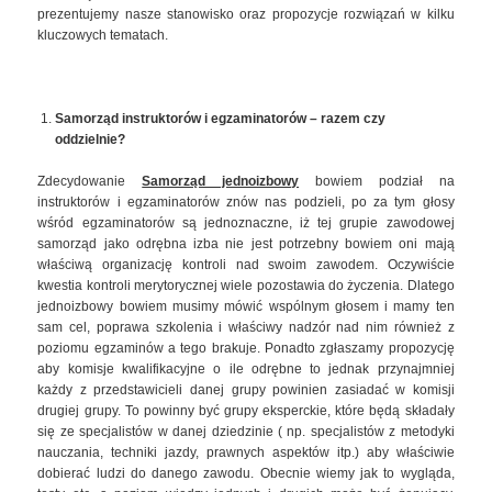
prezentujemy nasze stanowisko oraz propozycje rozwiązań w kilku
kluczowych tematach.
Samorząd instruktorów i egzaminatorów – razem czy
oddzielnie?
Zdecydowanie
Samorząd jednoizbowy
bowiem podział na
instruktorów i egzaminatorów znów nas podzieli, po za tym głosy
wśród egzaminatorów są jednoznaczne, iż tej grupie zawodowej
samorząd jako odrębna izba nie jest potrzebny bowiem oni mają
właściwą organizację kontroli nad swoim zawodem. Oczywiście
kwestia kontroli merytorycznej wiele pozostawia do życzenia. Dlatego
jednoizbowy bowiem musimy mówić wspólnym głosem i mamy ten
sam cel, poprawa szkolenia i właściwy nadzór nad nim również z
poziomu egzaminów a tego brakuje. Ponadto zgłaszamy propozycję
aby komisje kwalifikacyjne o ile odrębne to jednak przynajmniej
każdy z przedstawicieli danej grupy powinien zasiadać w komisji
drugiej grupy. To powinny być grupy eksperckie, które będą składały
się ze specjalistów w danej dziedzinie ( np. specjalistów z metodyki
nauczania, techniki jazdy, prawnych aspektów itp.) aby właściwie
dobierać ludzi do danego zawodu. Obecnie wiemy jak to wygląda,