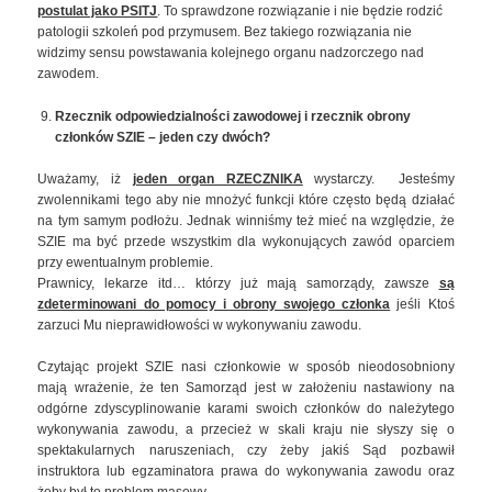
postulat jako PSITJ
. To sprawdzone rozwiązanie i nie będzie rodzić
patologii szkoleń pod przymusem. Bez takiego rozwiązania nie
widzimy sensu powstawania kolejnego organu nadzorczego nad
zawodem.
Rzecznik odpowiedzialności zawodowej i rzecznik obrony
członków SZIE – jeden czy dwóch?
Uważamy, iż
jeden organ RZECZNIKA
wystarczy. Jesteśmy
zwolennikami tego aby nie mnożyć funkcji które często będą działać
na tym samym podłożu. Jednak winniśmy też mieć na względzie, że
SZIE ma być przede wszystkim dla wykonujących zawód oparciem
przy ewentualnym problemie.
Prawnicy, lekarze itd… którzy już mają samorządy, zawsze
są
zdeterminowani do pomocy i obrony swojego członka
jeśli Ktoś
zarzuci Mu nieprawidłowości w wykonywaniu zawodu.
Czytając projekt SZIE nasi członkowie w sposób nieodosobniony
mają wrażenie, że ten Samorząd jest w założeniu nastawiony na
odgórne zdyscyplinowanie karami swoich członków do należytego
wykonywania zawodu, a przecież w skali kraju nie słyszy się o
spektakularnych naruszeniach, czy żeby jakiś Sąd pozbawił
instruktora lub egzaminatora prawa do wykonywania zawodu oraz