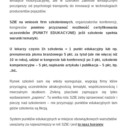
tematyce motoryzacyjnej, ale w szerokim zakresie tematycznym
począwszy od psychologii transportu do innowacji w technologiach
producentów pojazdów.
SZIE na wniosek firm szkoleniowych
, organizatorów konferencji,
kongresów
powinno przyznawać możliwość certyfikowania
uczestników
(PUNKTY EDUKACYJNE)
jeśli szkolenie spełnia
warunki tematyki.
U lekarzy często 1h szkolenia = 1 punkt edukacyjny lub np.
prenumerata pisma branżowego 5 pkt. za tytuł (ale nie więcej niż
10 w roku), udział w kongresie lub konferencji po 3 pkt, szkolenie
kompetencyjne – 5 pkt, napisanie artykułu i publikacja – 5 pkt, itp.
..itd..
Rynek szkoleń sam się wtedy wyreguluje, wygrają firmy które
przyciągną uczestników atrakcyjnością tematyki, współczesnością i
mierzalnym skutkiem. Znikną placówki zajmujące się tylko
wydawaniem „papieru”. Tu wielka rola SZIE żeby sprawować nadzór i
pieczę nad szkoleniem – nie przyznając punktów edukacyjnych tam
gdzie szkolenia są fikcją.
System punktów edukacyjnych w miejsce obowiązkowych warsztatów
uważamy za najważniejszy w roli SZIE i jest
to nasz koronny