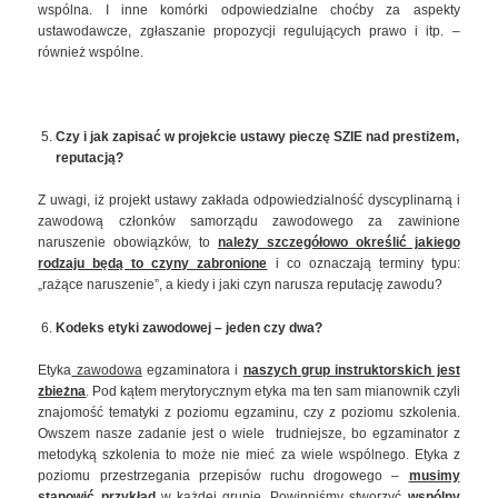
wspólna. I inne komórki odpowiedzialne choćby za aspekty
ustawodawcze, zgłaszanie propozycji regulujących prawo i itp. –
również wspólne.
Czy i jak zapisać w projekcie ustawy pieczę SZIE nad prestiżem,
reputacją?
Z uwagi, iż projekt ustawy zakłada odpowiedzialność dyscyplinarną i
zawodową członków samorządu zawodowego za zawinione
naruszenie obowiązków, to
należy szczegółowo określić jakiego
rodzaju będą to czyny zabronione
i co oznaczają terminy typu:
„rażące naruszenie”, a kiedy i jaki czyn narusza reputację zawodu?
Kodeks etyki zawodowej – jeden czy dwa?
Etyka
zawodowa
egzaminatora i
naszych grup instruktorskich jest
zbieżna
. Pod kątem merytorycznym etyka ma ten sam mianownik czyli
znajomość tematyki z poziomu egzaminu, czy z poziomu szkolenia.
Owszem nasze zadanie jest o wiele trudniejsze, bo egzaminator z
metodyką szkolenia to może nie mieć za wiele wspólnego. Etyka z
poziomu przestrzegania przepisów ruchu drogowego –
musimy
stanowić przykład
w każdej grupie. Powinniśmy stworzyć
wspólny