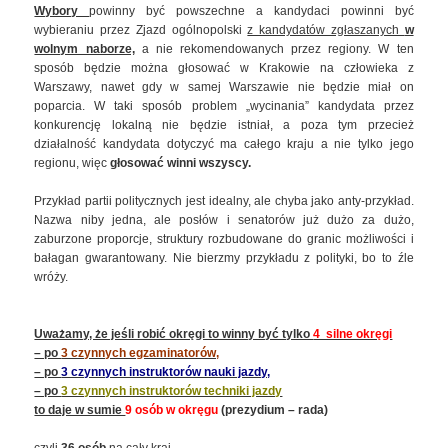
Wybory
powinny być powszechne a kandydaci powinni być
wybieraniu przez Zjazd ogólnopolski
z kandydatów zgłaszanych
w
wolnym naborze,
a nie rekomendowanych przez regiony. W ten
sposób będzie można głosować w Krakowie na człowieka z
Warszawy, nawet gdy w samej Warszawie nie będzie miał on
poparcia. W taki sposób problem „wycinania” kandydata przez
konkurencję lokalną nie będzie istniał, a poza tym przecież
działalność kandydata dotyczyć ma całego kraju a nie tylko jego
regionu, więc
głosować winni wszyscy.
Przykład partii politycznych jest idealny, ale chyba jako anty-przykład.
Nazwa niby jedna, ale posłów i senatorów już dużo za dużo,
zaburzone proporcje, struktury rozbudowane do granic możliwości i
bałagan gwarantowany. Nie bierzmy przykładu z polityki, bo to źle
wróży.
Uważamy, że jeśli robić okręgi to winny być tylko
4 silne okręgi
– po
3 czynnych egzaminatorów,
– po
3 czynnych instruktorów nauki jazdy,
– po
3 czynnych instruktorów techniki jazdy
to daje w sumie
9 osób w okręgu
(prezydium – rada)