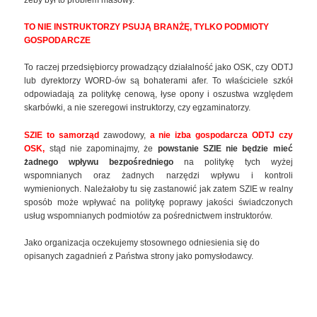
żeby był to problem masowy.
TO NIE INSTRUKTORZY PSUJĄ BRANŻĘ, TYLKO PODMIOTY
GOSPODARCZE
To raczej przedsiębiorcy prowadzący działalność jako OSK, czy ODTJ
lub dyrektorzy WORD-ów są bohaterami afer. To właściciele szkół
odpowiadają za politykę cenową, łyse opony i oszustwa względem
skarbówki, a nie szeregowi instruktorzy, czy egzaminatorzy.
SZIE to samorząd
zawodowy,
a nie izba gospodarcza ODTJ czy
OSK,
stąd nie zapominajmy, że
powstanie SZIE nie będzie mieć
żadnego wpływu bezpośredniego
na politykę tych wyżej
wspomnianych oraz żadnych narzędzi wpływu i kontroli
wymienionych. Należałoby tu się zastanowić jak zatem SZIE w realny
sposób może wpływać na politykę poprawy jakości świadczonych
usług wspomnianych podmiotów za pośrednictwem instruktorów.
Jako organizacja oczekujemy stosownego odniesienia się do
opisanych zagadnień z Państwa strony jako pomysłodawcy.