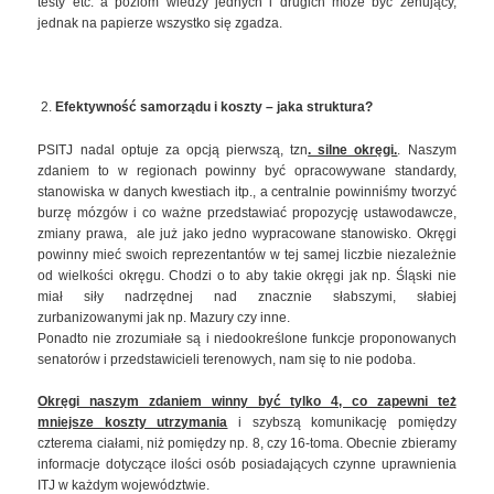
testy etc. a poziom wiedzy jednych i drugich może być żenujący,
jednak na papierze wszystko się zgadza.
Efektywność samorządu i koszty – jaka struktura?
PSITJ nadal optuje za opcją pierwszą, tzn
. silne okręgi.
. Naszym
zdaniem to w regionach powinny być opracowywane standardy,
stanowiska w danych kwestiach itp., a centralnie powinniśmy tworzyć
burzę mózgów i co ważne przedstawiać propozycję ustawodawcze,
zmiany prawa, ale już jako jedno wypracowane stanowisko. Okręgi
powinny mieć swoich reprezentantów w tej samej liczbie niezależnie
od wielkości okręgu. Chodzi o to aby takie okręgi jak np. Śląski nie
miał siły nadrzędnej nad znacznie słabszymi, słabiej
zurbanizowanymi jak np. Mazury czy inne.
Ponadto nie zrozumiałe są i niedookreślone funkcje proponowanych
senatorów i przedstawicieli terenowych, nam się to nie podoba.
Okręgi naszym zdaniem winny być tylko 4, co zapewni też
mniejsze koszty utrzymania
i szybszą komunikację pomiędzy
czterema ciałami, niż pomiędzy np. 8, czy 16-toma. Obecnie zbieramy
informacje dotyczące ilości osób posiadających czynne uprawnienia
ITJ w każdym województwie.