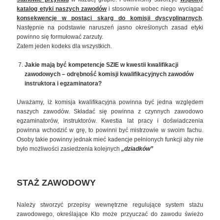
katalog etyki naszych zawodów
i stosownie wobec niego wyciągać
konsekwencje w postaci skarg do komisji dyscyplinarnych
.
Następnie na podstawie naruszeń jasno określonych zasad etyki
powinno się formułować zarzuty.
Zatem jeden kodeks dla wszystkich.
Jakie mają być kompetencje SZIE w kwestii kwalifikacji
zawodowych – odrębność komisji kwalifikacyjnych zawodów
instruktora i egzaminatora?
Uważamy, iż komisja kwalifikacyjna powinna być jedna względem
naszych zawodów. Składać się powinna z czynnych zawodowo
egzaminatorów, instruktorów. Kwestia lat pracy i doświadczenia
powinna wchodzić w grę, to powinni być mistrzowie w swoim fachu.
Osoby takie powinny jednak mieć kadencje pełnionych funkcji aby nie
było możliwości zasiedzenia kolejnych
„dziadków”
STAŻ ZAWODOWY
Należy stworzyć przepisy wewnętrzne regulujące system stażu
zawodowego, określające Kto może przyuczać do zawodu świeżo