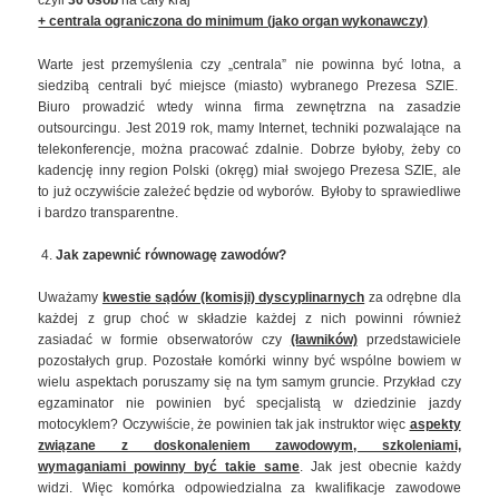
czyli
36 osób
na cały kraj
+ centrala ograniczona do minimum (jako organ wykonawczy)
Warte jest przemyślenia czy „centrala” nie powinna być lotna, a
siedzibą centrali być miejsce (miasto) wybranego Prezesa SZIE.
Biuro prowadzić wtedy winna firma zewnętrzna na zasadzie
outsourcingu. Jest 2019 rok, mamy Internet, techniki pozwalające na
telekonferencje, można pracować zdalnie. Dobrze byłoby, żeby co
kadencję inny region Polski (okręg) miał swojego Prezesa SZIE, ale
to już oczywiście zależeć będzie od wyborów. Byłoby to sprawiedliwe
i bardzo transparentne.
Jak zapewnić równowagę zawodów?
Uważamy
kwestie sądów (komisji) dyscyplinarnych
za odrębne dla
każdej z grup choć w składzie każdej z nich powinni również
zasiadać w formie obserwatorów czy
(ławników)
przedstawiciele
pozostałych grup. Pozostałe komórki winny być wspólne bowiem w
wielu aspektach poruszamy się na tym samym gruncie. Przykład czy
egzaminator nie powinien być specjalistą w dziedzinie jazdy
motocyklem? Oczywiście, że powinien tak jak instruktor więc
aspekty
związane z doskonaleniem zawodowym, szkoleniami,
wymaganiami powinny być takie same
. Jak jest obecnie każdy
widzi. Więc komórka odpowiedzialna za kwalifikacje zawodowe