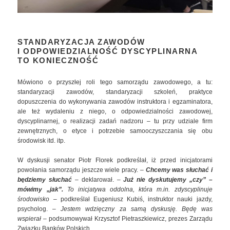
STANDARYZACJA ZAWODÓW
I ODPOWIEDZIALNOŚĆ DYSCYPLINARNA
TO KONIECZNOŚĆ
Mówiono o przyszłej roli tego samorządu zawodowego, a tu:
standaryzacji zawodów, standaryzacji szkoleń, praktyce
dopuszczenia do wykonywania zawodów instruktora i egzaminatora,
ale też wydaleniu z niego, o odpowiedzialności zawodowej,
dyscyplinarnej, o realizacji zadań nadzoru – tu przy udziale firm
zewnętrznych, o etyce i potrzebie samooczyszczania się obu
środowisk itd. itp.
W dyskusji senator Piotr Florek podkreślał, iż przed inicjatorami
powołania samorządu jeszcze wiele pracy. –
Chcemy was słuchać i
będziemy słuchać
– deklarował. –
Już nie dyskutujemy „czy” –
mówimy „jak”.
To inicjatywa oddolna, która m.in. zdyscyplinuje
środowisko
– podkreślał Eugeniusz Kubiś, instruktor nauki jazdy,
psycholog. –
Jestem wdzięczny za samą dyskusję. Będę was
wspierał
– podsumowywał Krzysztof Pietraszkiewicz, prezes Zarządu
Związku Banków Polskich.