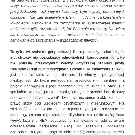
Na ogół kursanci stwierdzają:
’Z instruktorem, który wcześniej mnie
uczył, robiłam/łem może… dwa-trzy parkowania. Przez ronda rzadko
przejeżdżaliśmy i też jedynie kilka razy, byle szybko, bez żadnych
objaśnień. Nie zawracałam/łem tyłem i nigdy nie parkowałam/łem
równolegle. Hamowanie do zatrzymania w wyznaczonym miejscu
robiłam/łem tylko raz, ale nie tak, jak Pan mnie teraz uczy. Nie wiem
nic o awaryjnym hamowaniu – myślałem, że to jest to samo co
hamowanie do zatrzymania w wyznaczonym miejscu
.’
To tylko wierzchołek góry lodowej
. Do tego należy dodać fakt, że
instruktorzy nie posiadający odpowiednich kompetencji nie tylko
nie potrafią przekazywać wiedzy dotyczącej techniki jazdy,
rodzajów zadań egzaminacyjnych i zasad egzaminowania.
Prawda
jest taka, że wielu z nich nie posiada wiedzy i predyspozycji
niezbędnych do bycia pedagogiem, psychologiem i mentorem, a
pojęcie andragogiki i jego znaczenie jest im zupełnie obce. Nie
spotkałem w mojej pracy kursanta, którego poprzedni instruktor/rzy
odpowiednio przygotowywał/li by go do egzaminu praktycznego na
prawo jazdy pod względem psychicznym i wizerunkowym. Np.
większość kursantów ma mgliste pojęcie o tym, jakie znaczenie ma
przed egzaminem odpowiednie odżywianie się (picie dużej ilości
wody), faza snu REM, odpowiednie zajmowanie umysłu sprawami
odwracającymi nadmierną uwagę od egzaminu (codzienne
czynności, muzyka, hobby) w celu zmniejszenia poziomu stresu,