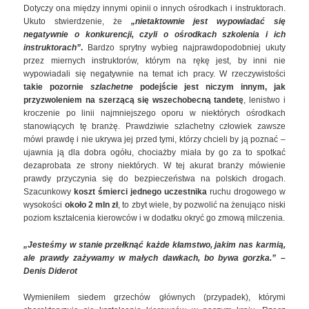
Dotyczy ona między innymi opinii o innych ośrodkach i instruktorach.
Ukuto stwierdzenie, że
„nietaktownie jest wypowiadać się
negatywnie o konkurencji, czyli o ośrodkach szkolenia i ich
instruktorach”
.
Bardzo sprytny wybieg najprawdopodobniej ukuty
przez miernych instruktorów, którym na rękę jest, by inni nie
wypowiadali się negatywnie na temat ich pracy. W rzeczywistości
takie pozornie
szlachetne
podejście jest niczym innym, jak
przyzwoleniem na szerzącą się wszechobecną tandetę
, lenistwo i
kroczenie po linii najmniejszego oporu w niektórych ośrodkach
stanowiących tę branżę. Prawdziwie szlachetny człowiek zawsze
mówi prawdę i nie ukrywa jej przed tymi, którzy chcieli by ją poznać –
ujawnia ją dla dobra ogółu, chociażby miała by go za to spotkać
dezaprobata ze strony niektórych. W tej akurat branży mówienie
prawdy przyczynia się do bezpieczeństwa na polskich drogach.
Szacunkowy
koszt śmierci jednego uczestnika
ruchu drogowego w
wysokości
około 2 mln zł
, to zbyt wiele, by pozwolić na żenująco niski
poziom kształcenia kierowców i w dodatku okryć go zmową milczenia.
„Jesteśmy w stanie przełknąć każde kłamstwo, jakim nas karmią,
ale prawdy zażywamy w małych dawkach, bo bywa gorzka.” –
Denis Diderot
Wymieniłem siedem grzechów głównych (przypadek), którymi