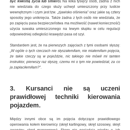
być kwestią życia lub śmierci.
Na kilka tysięcy osób, żadna z nich
nie wiedziała do czego służy uchwyt umieszczony przy lustrze
wewnętrznym i czym jest tzw. „zjawisko olśnienia” oraz jakie są cztery
sposoby jego uniknięcia. Także żadna z tych osób nie wiedziała, że
po zapięciu pasa bezpieczeństwa ma możliwość (nawet konieczność)
użycia suwaka umieszczonego na lewym słupku w celu regulacji
odpowiedniej odległości krawędzi pasa od szyi.
Standardem jest, że na pierwszych zajęciach z tymi osobami słyszę:
„W ogóle o tych rzeczach nie słyszałem/łam, nie miałem/łam pojęcia,
że takie rzeczy są w pojeździe, nic takiego nie mówił mi tamten
instruktor, pierwszy raz słyszę, czemu mi o tym nie powiedział, za co
ja zapłaciłem/łam?”
.
3. Kursanci nie są uczeni
prawidłowej techniki kierowania
pojazdem
.
Między innymi obce są im pojęcia dotyczące prawidłowego
operowania kołem kierownicy (skręt kartingowy, skręt szosowy, skręt