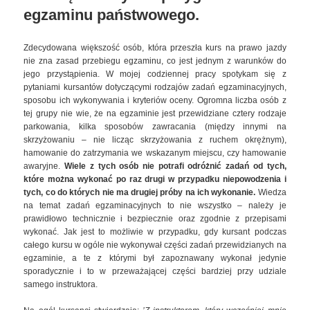
egzaminu państwowego
.
Zdecydowana większość osób, która przeszła kurs na prawo jazdy
nie zna zasad przebiegu egzaminu, co jest jednym z warunków do
jego przystąpienia. W mojej codziennej pracy spotykam się z
pytaniami kursantów dotyczącymi rodzajów zadań egzaminacyjnych,
sposobu ich wykonywania i kryteriów oceny. Ogromna liczba osób z
tej grupy nie wie, że na egzaminie jest przewidziane cztery rodzaje
parkowania, kilka sposobów zawracania (między innymi na
skrzyżowaniu – nie licząc skrzyżowania z ruchem okrężnym),
hamowanie do zatrzymania we wskazanym miejscu, czy hamowanie
awaryjne.
Wiele z tych osób nie potrafi odróżnić zadań od tych,
które można wykonać po raz drugi w przypadku niepowodzenia i
tych, co do których nie ma drugiej próby na ich wykonanie.
Wiedza
na temat zadań egzaminacyjnych to nie wszystko – należy je
prawidłowo technicznie i bezpiecznie oraz zgodnie z przepisami
wykonać. Jak jest to możliwie w przypadku, gdy kursant podczas
całego kursu w ogóle nie wykonywał części zadań przewidzianych na
egzaminie, a te z którymi był zapoznawany wykonał jedynie
sporadycznie i to w przeważającej części bardziej przy udziale
samego instruktora.