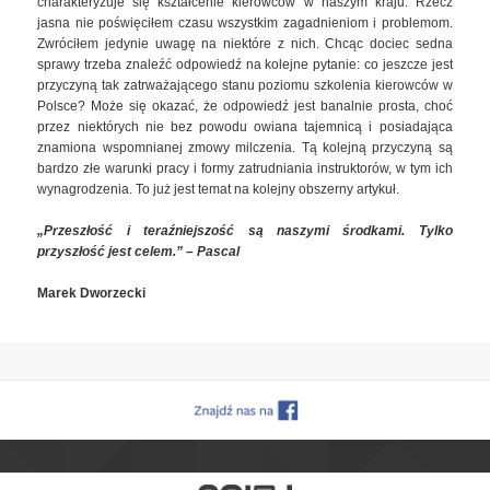
charakteryzuje się kształcenie kierowców w naszym kraju. Rzecz
jasna nie poświęciłem czasu wszystkim zagadnieniom i problemom.
Zwróciłem jedynie uwagę na niektóre z nich. Chcąc dociec sedna
sprawy trzeba znaleźć odpowiedź na kolejne pytanie: co jeszcze jest
przyczyną tak zatrważającego stanu poziomu szkolenia kierowców w
Polsce? Może się okazać, że odpowiedź jest banalnie prosta, choć
przez niektórych nie bez powodu owiana tajemnicą i posiadająca
znamiona wspomnianej zmowy milczenia. Tą kolejną przyczyną są
bardzo złe warunki pracy i formy zatrudniania instruktorów, w tym ich
wynagrodzenia. To już jest temat na kolejny obszerny artykuł.
„Przeszłość i teraźniejszość są naszymi środkami. Tylko
przyszłość jest celem.” – Pascal
Marek Dworzecki