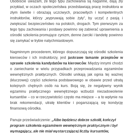
Osobiście uważam, że tego typu zachowania są naganne, dają zły
przykład, w oczach społeczeństwa przedstawiają pracę instruktora w
złym świetle i obrażają uczciwych, pracowitych i kompetentnych
instruktorów, którzy „wypruwają sobie żyły”, by uczyć z pasją i
zwiększać bezpieczeństwo na polskich, drogach. Tym pierwszym za
tego typu zachowania i postawy powinno się zabierać uprawnienia a
ośrodki szkolenia promujące cynizm, denne żarciki i tandetę powinno
się zamykać w trybie natychmiastowym.
Nagminnym procederem, którego dopuszczają się ośrodki szkolenia
kierowców i ich instruktorzy, jest
jaskrawe łamanie przepisów w
sprawie szkolenia kandydatów na kierowców
. Między innymi chodzi
o zaniechanie w wielu przypadkach przeprowadzania egzaminów
wewnętrznych praktycznych. Ośrodki unikają jak ognia tej ważnej
(kluczowej) części szkolenia podstawowego w obawie przed utratą
kolejnych chętnych osób na kurs. Boją się, że negatywny wynik
egzaminu praktycznego wewnętrznego wzbudzi niezadowolenie
kursantów – co w rzeczywistości często ma miejsce – a to wpłynie na
brak rekomendacji, utratę klientów i pogarszającą się kondycję
finansową ośrodka.
Panuje przeświadczenie:
„Albo będziesz dobrze szkolił, kończył
program szkolenia egzaminem wewnętrznym praktycznym i był
wymagający, ale nie miał wystarczającej liczby kursantów,