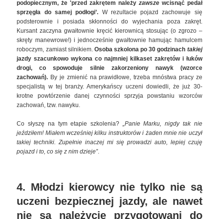
podopiecznym, że 'przed zakrętem należy
zawsze
wcisnąć pedał
sprzęgła do samej podłogi’.
W rezultacie pojazd zachowuje się
podsterownie i posiada skłonności do wyjechania poza zakręt.
Kursant zaczyna gwałtownie kręcić kierownicą stosując (o zgrozo –
skręty manewrowe!) i jednocześnie gwałtownie hamując hamulcem
roboczym, zamiast silnikiem.
Osoba szkolona po 30 godzinach
takiej
jazdy szacunkowo wykona co najmniej kilkaset zakrętów i łuków
drogi, co spowoduje silnie zakorzeniony nawyk (wzorce
zachowań).
By je zmienić na prawidłowe, trzeba mnóstwa pracy ze
specjalistą w tej branży. Amerykańscy uczeni dowiedli, że już 30-
krotne powtórzenie danej czynności sprzyja powstaniu wzorców
zachowań, tzw. nawyku.
Co słyszę na tym etapie szkolenia?
„Panie Marku, nigdy tak nie
jeździłem! Miałem wcześniej kilku instruktorów i żaden mnie nie uczył
takiej techniki. Zupełnie inaczej mi się prowadzi auto, lepiej czuję
pojazd i to, co się z nim dzieje”
.
4. Młodzi kierowcy nie tylko nie są
uczeni bezpiecznej jazdy, ale nawet
nie są należycie przygotowani do