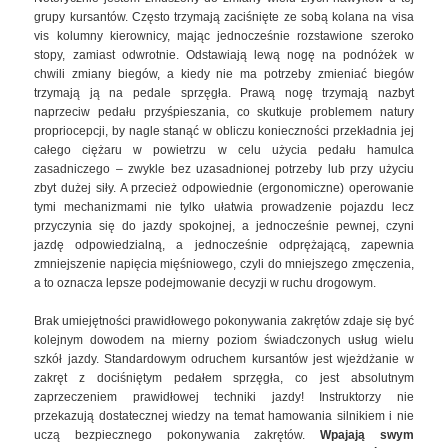
grupy kursantów. Często trzymają zaciśnięte ze sobą kolana na visa
vis kolumny kierownicy, mając jednocześnie rozstawione szeroko
stopy, zamiast odwrotnie. Odstawiają lewą nogę na podnóżek w
chwili zmiany biegów, a kiedy nie ma potrzeby zmieniać biegów
trzymają ją na pedale sprzęgła. Prawą nogę trzymają nazbyt
naprzeciw pedału przyśpieszania, co skutkuje problemem natury
propriocepcji, by nagle stanąć w obliczu konieczności przekładnia jej
całego ciężaru w powietrzu w celu użycia pedału hamulca
zasadniczego – zwykle bez uzasadnionej potrzeby lub przy użyciu
zbyt dużej siły. A przecież odpowiednie (ergonomiczne) operowanie
tymi mechanizmami nie tylko ułatwia prowadzenie pojazdu lecz
przyczynia się do jazdy spokojnej, a jednocześnie pewnej, czyni
jazdę odpowiedzialną, a jednocześnie odprężającą, zapewnia
zmniejszenie napięcia mięśniowego, czyli do mniejszego zmęczenia,
a to oznacza lepsze podejmowanie decyzji w ruchu drogowym.
Brak umiejętności prawidłowego pokonywania zakrętów zdaje się być
kolejnym dowodem na mierny poziom świadczonych usług wielu
szkół jazdy. Standardowym odruchem kursantów jest wjeżdżanie w
zakręt z dociśniętym pedałem sprzęgła, co jest absolutnym
zaprzeczeniem prawidłowej techniki jazdy! Instruktorzy nie
przekazują dostatecznej wiedzy na temat hamowania silnikiem i nie
uczą bezpiecznego pokonywania zakrętów.
Wpajają swym