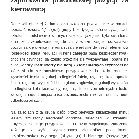
zajmowania prawidłowej pozycji za
kierownicą
.
Do chwili obecnej żadna osoba szkolona przeze mnie w ramach
szkolenia uzupełniającego
(z grupy kilku tysięcy osób odbywających
szkolenie podstawowe w innych szkołach jazd) nie była świadoma
tego, że przygotowanie się do jazdy, w tym zajęcie
prawidłowej
pozycji za kierownicą nie ogranicza się jedynie do trzech elementów
(odległości fotela, regulacji luster i zapięcia pasa bezpieczeństwa),
choć i te czynności są często przez nie źle wykonywane i oparte na
nikłej wiedzy.
Instruktorzy nie uczą 7 elementarnych czynności
na
które składa się prawidłowe przygotowanie do jazdy: regulacji
wysokości fotela, regulacji odległości fotela, regulacji kąta oparcia
fotela, regulacji wysokości i odległości zagłówka, regulacji wysokości
i odległości koła kierownicy, regulacji luster zewnętrznych i lustra
wewnętrznego, zapięcia pasa bezpieczeństwa, w tym regulacji jego
odległości od szyi.
Na zajęciach z tą grupą osób przez pierwsze kilkadziesiąt minut
jestem zmuszony nadrabiać ogromne zaległości w szkoleniu
dotyczące samego przygotowania do jazdy, wyjaśniając znaczenie
każdego z wyżej wymienionych elementów pod kątem
bezpieczeństwa czynnego (aktywnego) i biernego (pasywnego)