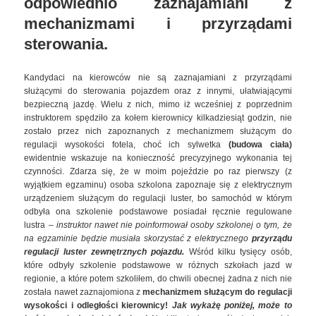
odpowiednio zaznajamiani z
mechanizmami i przyrządami
sterowania.
Kandydaci na kierowców nie są zaznajamiani z przyrządami
służącymi do sterowania pojazdem oraz z innymi, ułatwiającymi
bezpieczną jazdę. Wielu z nich, mimo iż wcześniej z poprzednim
instruktorem spędziło za kołem kierownicy kilkadziesiąt godzin, nie
zostało przez nich zapoznanych z mechanizmem służącym do
regulacji wysokości fotela, choć ich sylwetka
(budowa ciała)
ewidentnie wskazuje na konieczność precyzyjnego wykonania tej
czynności. Zdarza się, że w moim pojeździe po raz pierwszy (z
wyjątkiem egzaminu) osoba szkolona zapoznaje się z elektrycznym
urządzeniem służącym do regulacji luster, bo samochód w którym
odbyła ona szkolenie podstawowe posiadał ręcznie regulowane
lustra –
instruktor nawet nie poinformował osoby szkolonej o tym, że
na egzaminie będzie musiała skorzystać z elektrycznego
przyrządu
regulacji luster zewnętrznych pojazdu.
Wśród kilku tysięcy osób,
które odbyły szkolenie podstawowe w różnych szkołach jazd w
regionie, a które potem szkoliłem, do chwili obecnej żadna z nich nie
została nawet zaznajomiona z
mechanizmem służącym do regulacji
wysokości i odległości kierownicy!
Jak wykażę poniżej, może to