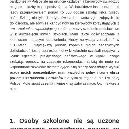
bardzo jest w Polsce źle na gruncie kształcenia kierowców świadczyć
mogą chociażby moje spostrzeżenia. W charakterze instruktora nauki
jazdy przepracowałem ponad 45 000 godzin szkoląc kilka tysięcy
osób. Szkolę nie tylko kandydatów na kierowców zgłaszających się
do ośrodka, ale również kandydatów na kierowców korzystających z
tzw.
szkolenia uzupełniającego,
które przeszły szkolenie podstawowe
w kilkudziesięciu innych szkołach. Mam także doświadczenie z
kierowcami mającymi uprawnienia, którzy korzystają ze szkoleń w
ODTJ-tach. Największą jednak kopalnią moich negatywnych
doświadczeń jest grupa osób, którzy kilkukrotnie uzyskali negatywny
wynik egzaminu praktycznego państwowego, w wyniku czego
szukając pomocy, na zasadzie rekomendacji trafiają do mnie na
wspomniane
szkolenie uzupełniające
. Siłą rzeczy
obserwując wyniki
pracy moich poprzedników, mam względnie pełny i jasny obraz
poziomu kształcenia kierowców
nie tylko w regionie, ale i w całej
Polsce. Moje spostrzeżenia i wnioski są zatrważające. Oto niektóre z
nich:
1. Osoby szkolone nie są uczone