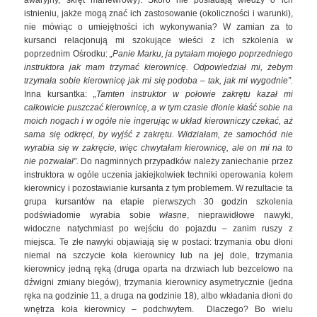
awaryjny, skręt manewrowy). Skoro nie posiadają wiedzy o ich
istnieniu, jakże mogą znać ich zastosowanie (okoliczności i warunki),
nie mówiąc o umiejętności ich wykonywania? W zamian za to
kursanci relacjonują mi szokujące wieści z ich szkolenia w
poprzednim Ośrodku:
„Panie Marku, ja pytałam mojego poprzedniego
instruktora jak mam trzymać kierownicę. Odpowiedział mi, żebym
trzymała sobie kierownicę jak mi się podoba – tak, jak mi wygodnie”.
Inna kursantka:
„Tamten instruktor w połowie zakrętu kazał mi
całkowicie puszczać kierownicę, a w tym czasie dłonie kłaść sobie na
moich nogach i w ogóle nie ingerując w układ kierowniczy czekać, aż
sama się odkręci, by wyjść z zakrętu. Widziałam, że samochód nie
wyrabia się w zakręcie, więc chwytałam kierownicę, ale on mi na to
nie pozwalał”.
Do nagminnych przypadków należy zaniechanie przez
instruktora w ogóle uczenia jakiejkolwiek techniki operowania kołem
kierownicy i pozostawianie kursanta z tym problemem. W rezultacie ta
grupa kursantów na etapie pierwszych 30 godzin szkolenia
podświadomie wyrabia sobie
własne
, nieprawidłowe nawyki,
widoczne natychmiast po wejściu do pojazdu – zanim ruszy z
miejsca. Te złe nawyki objawiają się w postaci: trzymania obu dłoni
niemal na szczycie koła kierownicy lub na jej dole, trzymania
kierownicy jedną ręką (druga oparta na drzwiach lub bezcelowo na
dźwigni zmiany biegów), trzymania kierownicy asymetrycznie (jedna
ręka na godzinie 11, a druga na godzinie 18), albo wkładania dłoni do
wnętrza koła kierownicy – podchwytem. Dlaczego? Bo wielu