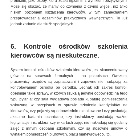
protokole, jako osoby, która zdała egzamin z wynikiem pozytywnym?
Może się okazać, że mamy do czynienia z czymś więcej, niż tylko
niskim poziomem kształcenia kierowców, w tym zaniechaniem
przeprowadzania egzaminów praktycznych wewnętrznych. To już
jednak zadanie dla służb specjalnych.
6. Kontrole ośrodków szkolenia
kierowców są nieskuteczne.
System kontroli ośrodków szkolenia kierowców jest skoncentrowany
głównie na sprawach formalnych – na przepisach. Owszem,
pracownicy urzędów są zapracowani i zapewne nie nadążają za
kontrolowaniem ośrodka po ośrodku. Jednak ich zakres kontroli
obejmuje takie sprawy, w których szukają jedynie odpowiedzi na tego
typu pytania: czy sala wykładowa posiada kubaturę pomieszczenia
wskazaną w przepisach w sprawie szkolenia kandydatów na
kierowców, czy pojazdy są odpowiednio oznakowane i czy posiadają
aktualne badania techniczne, czy instruktorzy posiadają ważne
legitymacje instruktora, czy w kartach zajęć nie nakładają się godziny
zajęć z innymi osobami szkolonymi, czy są stosowne umowy o
wynajem pomieszczeń biurowych, placu manewrowego, itp.