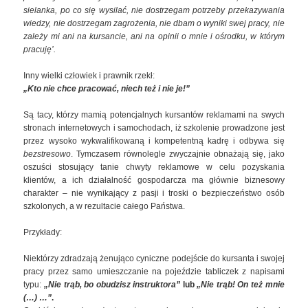
sielanka, po co się wysilać, nie dostrzegam potrzeby przekazywania
wiedzy, nie dostrzegam zagrożenia, nie dbam o wyniki swej pracy, nie
zależy mi ani na kursancie, ani na opinii o mnie i ośrodku, w którym
pracuję’.
Inny wielki człowiek i prawnik rzekł:
„Kto nie chce pracować, niech też i nie je!”
Są tacy, którzy mamią potencjalnych kursantów reklamami na swych
stronach internetowych i samochodach, iż szkolenie prowadzone jest
przez wysoko wykwalifikowaną i kompetentną kadrę i odbywa się
bezstresowo
. Tymczasem równolegle zwyczajnie obnażają się, jako
oszuści stosujący tanie chwyty reklamowe w celu pozyskania
klientów, a ich działalność gospodarcza ma głównie biznesowy
charakter – nie wynikający z pasji i troski o bezpieczeństwo osób
szkolonych, a w rezultacie całego Państwa.
Przykłady:
Niektórzy zdradzają żenująco cyniczne podejście do kursanta i swojej
pracy przez samo umieszczanie na pojeździe tabliczek z napisami
typu:
„Nie trąb, bo obudzisz instruktora”
lub
„Nie trąb! On też mnie
(…) …”
.