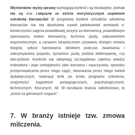
Wymienione wyżej sprawy
wymagają kontroli i są niezbędne, jednak
nie są
one z
wiązane ze stricte merytorycznym aspektem
szkolenia kierowców!
W programie kontroli ośrodków szkolenia
kierowców nie ma absolutnie nawet jakiekolwiek wzmianki o:
konieczności zajęcia prawidłowej pozycji za kierownicą, prawidłowym
operowaniu kołem kierownicy, technice jazdy, odpowiednim
ergonomicznym, a zarazem bezpiecznym używaniu dźwigni zmiany
biegów, sztuce hamowania silnikiem podczas zwalniania i
zatrzymywania pojazdu, dynamice jazdy, jeździe defensywnej, czy
eko-jeździe. Kontrole nie obejmują szczegółowo zakresu wiedzy
instruktora i jego umiejętności jako kierowcy i nauczyciela, sposobu
przeprowadzania przez niego zajęć, stosowania przez niego metod
dydaktycznych, realizacji krok po kroku programu szkolenia,
znajomości zagadnień pedagogicznych, psychologicznych,
technicznych, fizycznych, itd. W rezultacie branża szkoleniowa, to
„kolos na glinianych nogach”.
7. W branży istnieje tzw. zmowa
milczenia
.