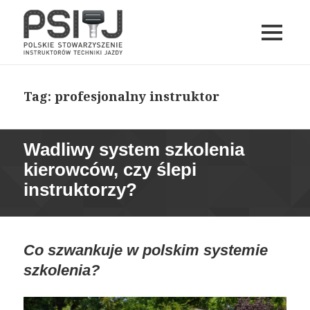
MENU
I
PSITJ
WIDGETY
Tag:
profesjonalny instruktor
Wadliwy system szkolenia
kierowców, czy ślepi
instruktorzy?
Co szwankuje w polskim systemie
szkolenia?