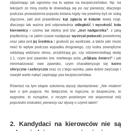
objaśniając jak ogromny ma to wpływ na bezpieczeństwo. Np. na
lekcjach ze mną osoby te dowiadują się
po raz pierwszy
, dlaczego
podczas prowadzenia pojazdu kolana nigdy nie powinny byś ze sobą
złączone, jaki jest prawidłowy
kąt zgięcia w kolanie
lewej nogi,
dlaczego tak ważna jest odpowiednia
odległość i wysokość koła
kierownicy
i czemu tak istotny jest tzw.
„test nadgarstka”
, z jaką
prędkością i w jakim czasie następuje
wystrzał poduszki
powietrznej
oraz jaka jest
jej średnica
i grubość po wystrzale, a także jaki może
mieć to wpływ podczas wypadku drogowego, czy lustra zewnętrzne
oddalają widziany obraz, przybliżają go, czy odzwierciedlają skalę
1:1, czym jest zjawisko tzw. martwego pola
„trójkąta śmierci”
i jak
minimalizować owe zjawisko, czym charakteryzuje się
lustro
sferyczne i asferyczne
oraz co z tego wynika, jakie dobre zwyczaje i
nawyki warto nabyć zapinając pas bezpieczeństwa.
Również na tym etapie szkolenia słyszę standardowe:
„Nie miałem/
łam o tym pojęcia. No faktycznie, to logiczne, to bezpieczne, to
wygodne, to rozsądne, o niczym podobnym nie wspominał mój
poprzedni instruktor, pierwszy raz słyszę o czymś takim”
.
2. Kandydaci na kierowców nie są