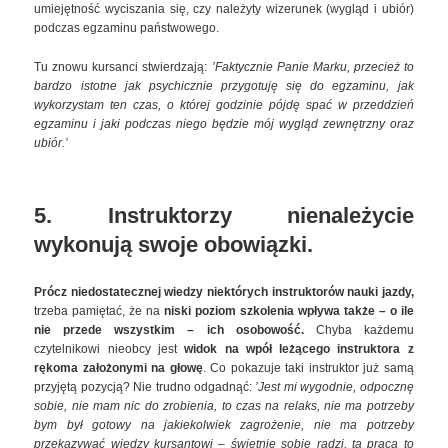
umiejętność wyciszania się, czy należyty wizerunek (wygląd i ubiór)
podczas egzaminu państwowego.
Tu znowu kursanci stwierdzają:
’Faktycznie Panie Marku, przecież to
bardzo istotne jak psychicznie przygotuję się do egzaminu, jak
wykorzystam ten czas, o której godzinie pójdę spać w przeddzień
egzaminu i jaki podczas niego będzie mój wygląd zewnętrzny oraz
ubiór.’
5. Instruktorzy nienależycie
wykonują swoje obowiązki.
Prócz niedostatecznej wiedzy niektórych instruktorów nauki jazdy,
trzeba pamiętać, że na
niski poziom szkolenia wpływa także
– o ile
nie przede wszystkim – ich osobowość.
Chyba każdemu
czytelnikowi nieobcy jest
widok na wpół leżącego instruktora z
rękoma założonymi na głowę
. Co pokazuje taki instruktor już samą
przyjętą pozycją? Nie trudno odgadnąć:
’Jest mi wygodnie, odpocznę
sobie, nie mam nic do zrobienia, to czas na relaks, nie ma potrzeby
bym był gotowy na jakiekolwiek zagrożenie, nie ma potrzeby
przekazywać wiedzy kursantowi – świetnie sobie radzi, ta praca to