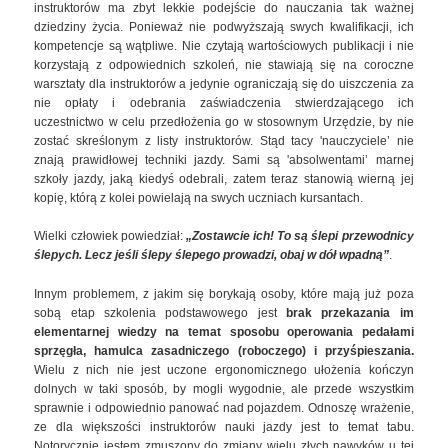
instruktorów ma zbyt lekkie podejście do nauczania tak ważnej
dziedziny życia. Ponieważ nie podwyższają swych kwalifikacji, ich
kompetencje są wątpliwe. Nie czytają wartościowych publikacji i nie
korzystają z odpowiednich szkoleń, nie stawiają się na coroczne
warsztaty dla instruktorów a jedynie ograniczają się do uiszczenia za
nie opłaty i odebrania zaświadczenia stwierdzającego ich
uczestnictwo w celu przedłożenia go w stosownym Urzędzie, by nie
zostać skreślonym z listy instruktorów. Stąd tacy 'nauczyciele’ nie
znają prawidłowej techniki jazdy. Sami są 'absolwentami’ marnej
szkoły jazdy, jaką kiedyś odebrali, zatem teraz stanowią wierną jej
kopię, którą z kolei powielają na swych uczniach kursantach.
Wielki człowiek powiedział:
„Zostawcie ich! To są ślepi przewodnicy
ślepych. Lecz jeśli ślepy ślepego prowadzi, obaj w dół wpadną”
.
Innym problemem, z jakim się borykają osoby, które mają już poza
sobą etap szkolenia podstawowego jest
brak przekazania im
elementarnej wiedzy na temat sposobu operowania pedałami
sprzęgła, hamulca zasadniczego (roboczego) i przyśpieszania.
Wielu z nich nie jest uczone ergonomicznego ułożenia kończyn
dolnych w taki sposób, by mogli wygodnie, ale przede wszystkim
sprawnie i odpowiednio panować nad pojazdem. Odnoszę wrażenie,
ze dla większości instruktorów nauki jazdy jest to temat tabu.
Notorycznie jestem zmuszony do zmiany wielu złych nawyków u tej