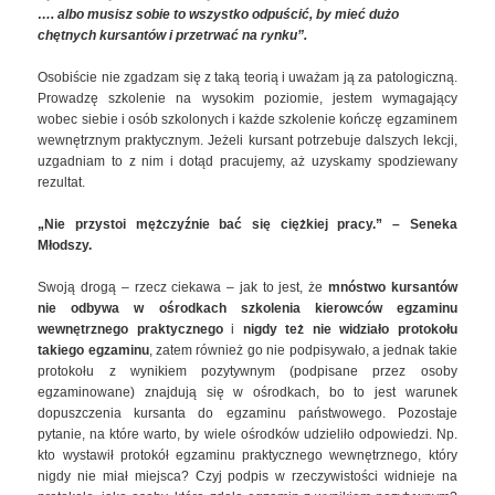
…. albo musisz sobie to wszystko odpuścić, by mieć dużo
chętnych kursantów i przetrwać na rynku”.
Osobiście nie zgadzam się z taką teorią i uważam ją za patologiczną.
Prowadzę szkolenie na wysokim poziomie, jestem wymagający
wobec siebie i osób szkolonych i każde szkolenie kończę egzaminem
wewnętrznym praktycznym. Jeżeli kursant potrzebuje dalszych lekcji,
uzgadniam to z nim i dotąd pracujemy, aż uzyskamy spodziewany
rezultat.
„Nie przystoi mężczyźnie bać się ciężkiej pracy.” – Seneka
Młodszy.
Swoją drogą – rzecz ciekawa – jak to jest, że
mnóstwo kursantów
nie odbywa w ośrodkach szkolenia kierowców egzaminu
wewnętrznego praktycznego
i
nigdy też nie widziało protokołu
takiego egzaminu
, zatem również go nie podpisywało, a jednak takie
protokołu z wynikiem pozytywnym (podpisane przez osoby
egzaminowane) znajdują się w ośrodkach, bo to jest warunek
dopuszczenia kursanta do egzaminu państwowego. Pozostaje
pytanie, na które warto, by wiele ośrodków udzieliło odpowiedzi. Np.
kto wystawił protokół egzaminu praktycznego wewnętrznego, który
nigdy nie miał miejsca? Czyj podpis w rzeczywistości widnieje na