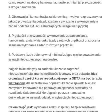
czasu reakcji na drogę hamowania, nawierzchnia i jej przyczepność,
a droga hamowania
2. Obserwacja i koncentracja za kierownicą – wpływ rozpraszaczy na
jakość prowadzenia pojazdu (zadania związane z wykonywaniem
zadań podczas sytuacji zaburzających uwagę kierujących)
3. Prędkość i przyczepność, wykonywanie zadań omijania,
hamowania, zmiany kierunku jazdy z różnych prędkości oraz ocena
szans na wykonanie zadań z różnych prędkości.
4. Podstawy jazdy defensywnej minimalizujące ryzyko powstawania
sytuacji niebezpiecznych na drodze.
Zajęcia takie miałyby za zadanie ukazanie zagrożeń,
niebezpieczeństw, granic możliwości kierowcy oraz pojazdu.
Idea
organizacji części
kursu reedukacyjnego na ODTJ ma być terapią
wstrząsową
dla uczestników poprzez ukazanie zjawisk. Nie jest
zamysłem trenowanie dla poprawy umiejętności, stawiamy na
rozwijanie świadomości kierujących poprzez namacalne
doświadczenie wskutek udziału w sytuacjach niebezpiecznych.
Celem zajęć jest:
wywołanie efektu inspiracji bezpieczeństwem,
refleksją nad zagrożeniami jakie tworzymy codziennie na drogach,