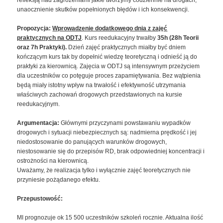
unaocznienie skutków popełnionych błędów i ich konsekwencji.
Propozycja:
Wprowadzenie dodatkowego dnia z zajęć
praktycznych na ODTJ
. Kurs reedukacyjny trwałby
35h (28h Teorii
oraz 7h Praktyki).
Dzień zajęć praktycznych miałby być dniem
kończącym kurs tak by dopełnić wiedzę teoretyczną i odnieść ją do
praktyki za kierownicą. Zajęcia w ODTJ są intensywnym przeżyciem
dla uczestników co potęguje proces zapamiętywania. Bez wątpienia
będą miały istotny wpływ na trwałość i efektywność utrzymania
właściwych zachowań drogowych przedstawionych na kursie
reedukacyjnym.
Argumentacja:
Głównymi przyczynami powstawaniu wypadków
drogowych i sytuacji niebezpiecznych są: nadmierna prędkość i jej
niedostosowanie do panujących warunków drogowych,
niestosowanie się do przepisów RD, brak odpowiedniej koncentracji i
ostrożności na kierownicą.
Uważamy, że realizacja tylko i wyłącznie zajęć teoretycznych nie
przyniesie pożądanego efektu.
Przepustowość:
MI prognozuje ok 15 500 uczestników szkoleń rocznie. Aktualna ilość