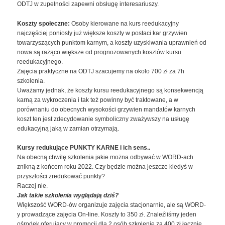
ODTJ w zupełności zapewni obsługę interesariuszy.
Koszty społeczne:
Osoby kierowane na kurs reedukacyjny
najczęściej poniosły już większe koszty w postaci kar grzywien
towarzyszących punktom karnym, a koszty uzyskiwania uprawnień od
nowa są rażąco większe od prognozowanych kosztów kursu
reedukacyjnego.
Zajęcia praktyczne na ODTJ szacujemy na około 700 zł za 7h
szkolenia.
Uważamy jednak, że koszty kursu reedukacyjnego są konsekwencją
karną za wykroczenia i tak też powinny być traktowane, a w
porównaniu do obecnych wysokości grzywien mandatów karnych
koszt ten jest zdecydowanie symboliczny zważywszy na usługę
edukacyjną jaką w zamian otrzymają.
Kursy redukujące PUNKTY KARNE i ich sens..
Na obecną chwilę szkolenia jakie można odbywać w WORD-ach
znikną z końcem roku 2022. Czy będzie można jeszcze kiedyś w
przyszłości zredukować punkty?
Raczej nie.
Jak takie szkolenia wyglądają dziś?
Większość WORD-ów organizuje zajęcia stacjonarnie, ale są WORD-
y prowadzące zajęcia On-line. Koszty to 350 zł. Znaleźliśmy jeden
ośrodek oferujący w promocji dla 2 osób szkolenie za 400 zł łącznie.