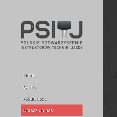
Stowarzyszenie Instruktorów
PSITJ
Jazdy
Home
O nas
Aktualności
Dołącz do nas