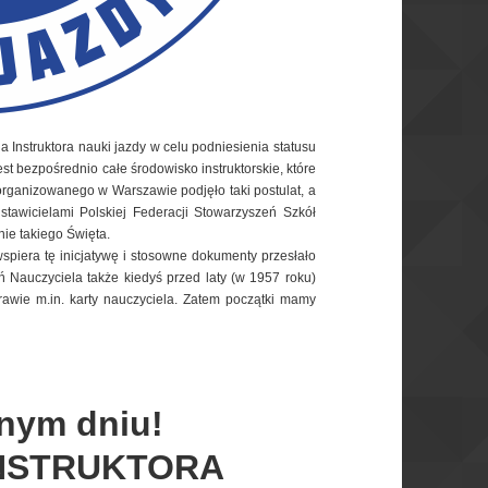
Instruktora nauki jazdy w celu podniesienia statusu
st bezpośrednio całe środowisko instruktorskie, które
rganizowanego w Warszawie podjęło taki postulat, a
wicielami Polskiej Federacji Stowarzyszeń Szkół
nie takiego Święta.
spiera tę inicjatywę i stosowne dokumenty przesłało
 Nauczyciela także kiedyś przed laty (w 1957 roku)
rawie m.in. karty nauczyciela. Zatem początki mamy
nym dniu!
 INSTRUKTORA