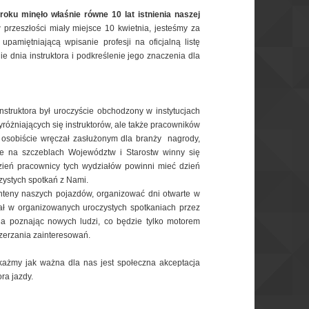
roku minęło właśnie równe 10 lat istnienia naszej
przeszłości miały miejsce 10 kwietnia, jesteśmy za
upamiętniającą wpisanie profesji na oficjalną listę
 dnia instruktora i podkreślenie jego znaczenia dla
struktora był uroczyście obchodzony w instytucjach
różniających się instruktorów, ale także pracowników
y osobiście wręczał zasłużonym dla branży nagrody,
 na szczeblach Województw i Starostw winny się
zień pracownicy tych wydziałów powinni mieć dzień
ystych spotkań z Nami.
teny naszych pojazdów, organizować dni otwarte w
ał w organizowanych uroczystych spotkaniach przez
ia poznając nowych ludzi, co będzie tylko motorem
zerzania zainteresowań.
każmy jak ważna dla nas jest społeczna akceptacja
ra jazdy.