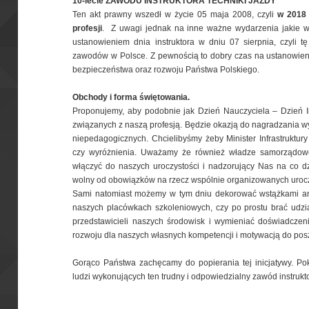
10-lecie ZAWODU INSTRUKTORA TECHNIKI JAZDY
Ten akt prawny wszedł w życie 05 maja 2008, czyli
w 2018 
profesji
. Z uwagi jednak na inne ważne wydarzenia jakie w 
ustanowieniem dnia instruktora w dniu 07 sierpnia, czyli tę 
zawodów w Polsce. Z pewnością to dobry czas na ustanowienie
bezpieczeństwa oraz rozwoju Państwa Polskiego.
Obchody i forma świętowania.
Proponujemy, aby podobnie jak Dzień Nauczyciela – Dzień In
związanych z naszą profesją. Będzie okazją do nagradzania wy
niepedagogicznych. Chcielibyśmy żeby Minister Infrastruktur
czy wyróżnienia. Uważamy że również władze samorządowe
włączyć do naszych uroczystości i nadzorujący Nas na co d
wolny od obowiązków na rzecz wspólnie organizowanych urocz
Sami natomiast możemy w tym dniu dekorować wstążkami an
naszych placówkach szkoleniowych, czy po prostu brać udzi
przedstawicieli naszych środowisk i wymieniać doświadczen
rozwoju dla naszych własnych kompetencji i motywacją do pos
Gorąco Państwa zachęcamy do popierania tej inicjatywy. Po
ludzi wykonujących ten trudny i odpowiedzialny zawód instrukto