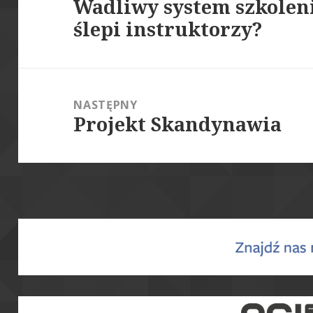
Wadliwy system szkolen
Poprzedni
ślepi instruktorzy?
wpis:
NASTĘPNY
Projekt Skandynawia
Następny
wpis: